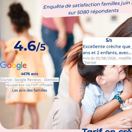
Enquête de satisfaction familles juin
sur 5080 répondants
4.6
5
/5
/5
Excellente crèche que 
ans et 2 enfants, avec
Avis du 03/08/2026
, modifi
Cheritel
4676 avis
Source : Google Reviews - Données
récupérées via l’API officielle
Les avis des familles
Tarif en cr