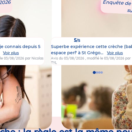
 2026
Enquête de s
s
5
/5
je connais depuis 5
Superbe expérience cette crèche (ba
…
espace perf' à St Grégo…
Voir plus
Voir plus
é le 03/08/2026
par Nicolas
Avis du 03/08/2026
, modifié le 03/08/2026
par
TYL
Go
Go
Go
Go
to
to
to
to
slide
slide
slide
slide
1
2
3
4
èche : la règle est la même pou