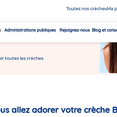
rer
,
apprendre
et
Toutes nos crèches
Ma p
ir
s
Administrations publiques
Rejoignez-nous
Blog et conse
Navigation
inter-entreprises, partout en France.
principale
ir toutes les crèches
us allez adorer votre crèche B