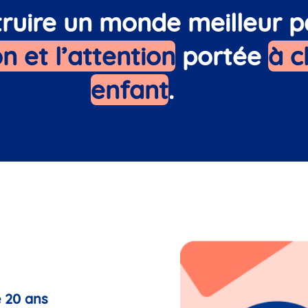
ruire un monde meilleur p
n et l’attention
portée
à 
enfant
.
e 20 ans