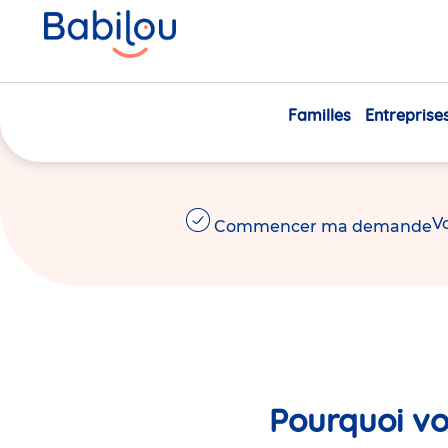
Des
crèches
pour
explo
s'épanou
Familles
Entreprise
Choisissez la qualité Babilou, avec nos crèches 
Vo
Commencer ma demande
Pourquoi vo