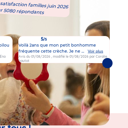
atisfaction familles juin 2026
ur 5080 répondants
5
/5
bilou
Voilà 2ans que mon petit bonhomme
Ma fil
fréquente cette crèche. Je ne …
crèch
Voir plus
 Éno
Avis du 01/08/2026
, modifié le 01/08/2026
par Coralie
Avis d
hautot
Brunet
Suivantes
r tous !