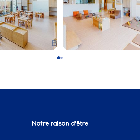
Go
Go
to
to
slide
slide
1
2
Notre raison d’être