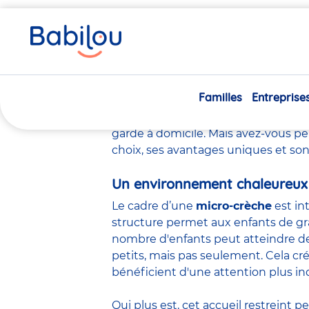
Vous
Accueil
Pourquoi choisir la micro-crèche ?
êtes
ici
Pou
Familles
Entreprise
Bien évidemment, quand vient le
mieux pour eux. Vous avez peut-être
garde à domicile. Mais avez-vous pe
choix, ses avantages uniques et so
Un environnement chaleureux 
Le cadre d’une
micro-crèche
est int
structure permet aux enfants de gra
nombre d'enfants peut atteindre des 
petits, mais pas seulement. Cela cr
bénéficient d'une attention plus ind
Qui plus est, cet accueil restreint 