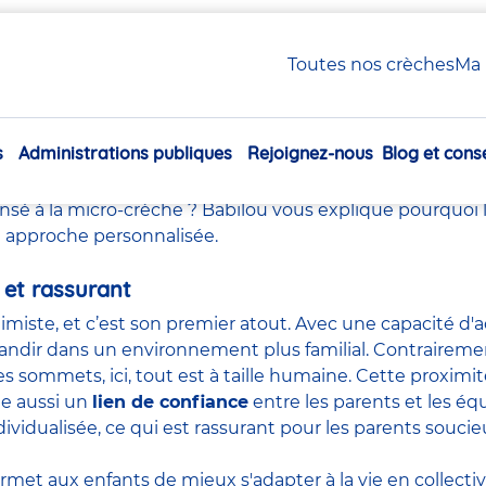
Toutes nos crèches
Ma 
rquoi choisir la micro-crèc
s
Administrations publiques
Rejoignez-nous
Blog et conse
 moment de
choisir un mode de garde
pour vos enfants, il
Navigation
 déjà entendu parler des crèches collectives, des
assis
principale
nsé à la micro-crèche ?
Babilou
vous explique pourquoi l
n approche personnalisée.
et rassurant
imiste, et c’est son premier atout. Avec une capacité d'ac
ndir dans un environnement plus familial. Contrairemen
sommets, ici, tout est à taille humaine. Cette proximité 
ée aussi un
lien de confiance
entre les parents et les éq
ividualisée, ce qui est rassurant pour les parents soucie
permet aux enfants de mieux s'adapter à la vie en collecti