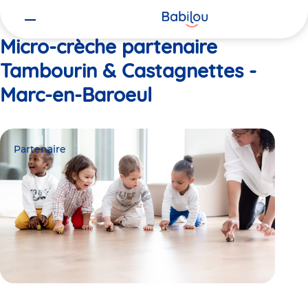
Vous
Accueil
Tambourin & Castagnettes - Marc-en-Baroeul
êtes
ici
Micro-crèche partenaire
Tambourin & Castagnettes -
Marc-en-Baroeul
Partenaire