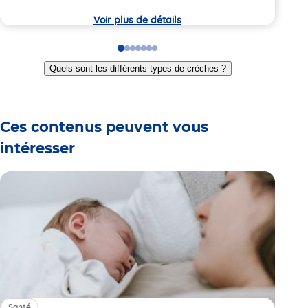
crèche
crèc
Voir plus de détails
Go
Go
Go
Go
Go
Go
Go
to
to
to
to
to
to
to
Quels sont les différents types de crèches ?
slide
slide
slide
slide
slide
slide
slide
1
2
3
4
5
6
7
Ces contenus peuvent vous
intéresser
Santé
Sa