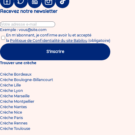
Facebook
Twitter
Linkedin
Instagram
Tiktok
Recevez notre newsletter
Exemple : vous@site.com
En m'abonnant, je confirme avoir lu et accepté
la
Politique de Confidentialité du site Babilou
(obligatoire)
S'inscrire
Trouver une crèche
Crèche Bordeaux
Crèche Boulogne-Billancourt
Crèche Lille
Crèche Lyon
Crèche Marseille
Crèche Montpellier
Crèche Nantes
Crèche Nice
Crèche Paris
Crèche Rennes
Crèche Toulouse