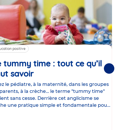
ucation positive
Alim
 tummy time : tout ce qu’il
Cha
Suivantes
ut savoir
Article
mé
con
z le pédiatre, à la maternité, dans les groupes
parents, à la crèche… le terme "tummy time"
Le la
ient sans cesse. Derrière cet anglicisme se
d’ut
he une pratique simple et fondamentale pour
temp
rapi
crée