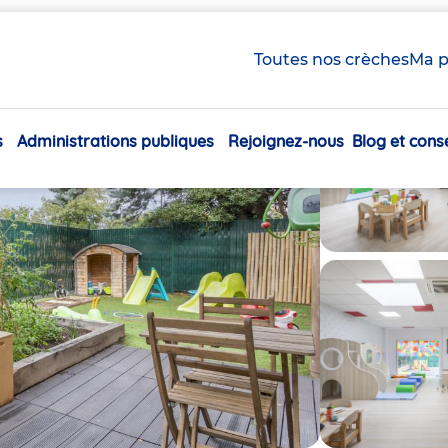
Toutes nos crèches
Ma p
s
Administrations publiques
Rejoignez-nous
Blog et conse
Navigation
principale