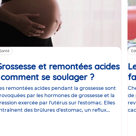
Santé
Ed
Grossesse et remontées acides
Le
: comment se soulager ?
Article
fa
es remontées acides pendant la grossesse sont
Che
rovoquées par les hormones de grossesse et la
de 
ression exercée par l'utérus sur l'estomac. Elles
rev
ntraînent des brûlures d'estomac, un reflux
cac
astrique
le