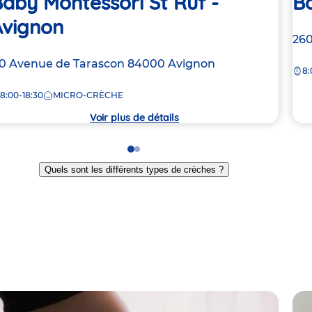
aby Montessori St Ruf -
B
Avignon
Ad
260
de
dresse
10 Avenue de Tarascon
84000
Avignon
8:
la
e
crè
8:00-18:30
MICRO-CRÈCHE
rèche
Voir plus de détails
Go
Go
to
to
Quels sont les différents types de crèches ?
slide
slide
1
2