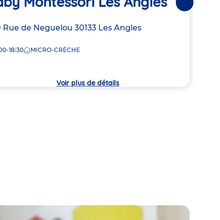
aby Montessori Les Angles
Les
Suivantes
Av
resse
 Rue de Neguelou
30133
Les Angles
Adre
2a R
00-18:30
MICRO-CRÈCHE
de
che
7:30
la
crèc
Voir plus de détails