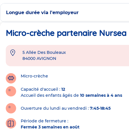
Longue durée via l'employeur
Micro-crèche partenaire Nursea 
5 Allée Des Bouleaux
Adresse
84000
AVIGNON
de
la
crèche
Micro-crèche
Capacité d'accueil
12
Accueil des enfants âgés de
10 semaines à 4 ans
Ouverture du lundi au vendredi :
7:45-18:45
Période de fermeture :
Fermée 3 semaines en août