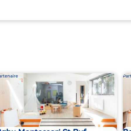
artenaire
Par