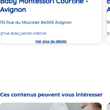
Baby Montessori Courtine -
B
Avignon
Adresse
115 Rue du Mourelet
84000
Avignon
A
1
de
d
7:45-18:30
MICRO-CRÈCHE
la
la
crèche
c
Voir plus de détails
Ces contenus peuvent vous intéresser