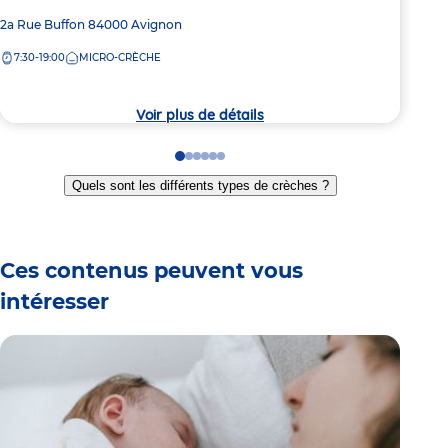
Adresse
2a Rue Buffon
84000
Avignon
Adre
28 B
de
de
7:30-19:00
MICRO-CRÈCHE
7:
la
la
crèche
crèc
Voir plus de détails
Go
Go
Go
Go
Go
Go
to
to
to
to
to
to
Quels sont les différents types de crèches ?
slide
slide
slide
slide
slide
slide
1
2
3
4
5
6
Ces contenus peuvent vous
intéresser