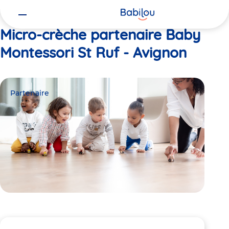
Vous
Accueil
Baby Montessori St Ruf - Avignon
êtes
ici
Micro-crèche partenaire Baby
Montessori St Ruf - Avignon
Partenaire