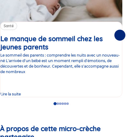
Santé
Sa
Le manque de sommeil chez les
Gr
Suivante
jeunes parents
Article
co
Le sommeil des parents : comprendre les nuits avec un nouveau-
Les 
né L'arrivée d'un bébé est un moment rempli d'émotions, de
les 
découvertes et de bonheur. Cependant, elle s'accompagne aussi
l'es
de nombreux
gast
Lire la suite
Lire 
Go
Go
Go
Go
Go
Go
to
to
to
to
to
to
slide
slide
slide
slide
slide
slide
1
2
3
4
5
6
À propos de cette micro-crèche