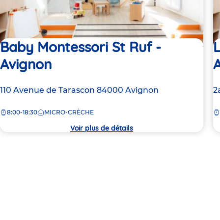
Baby Montessori St Ruf -
L
Avignon
Adresse
110 Avenue de Tarascon
84000
Avignon
A
2
de
d
8:00-18:30
MICRO-CRÈCHE
la
la
crèche
c
Voir plus de détails