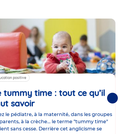
ucation positive
Alim
 tummy time : tout ce qu’il
Cha
Suivantes
ut savoir
Article
mé
con
z le pédiatre, à la maternité, dans les groupes
parents, à la crèche… le terme "tummy time"
Le la
ient sans cesse. Derrière cet anglicisme se
d’ut