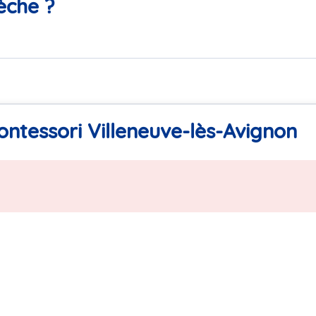
èche ?
ntessori Villeneuve-lès-Avignon