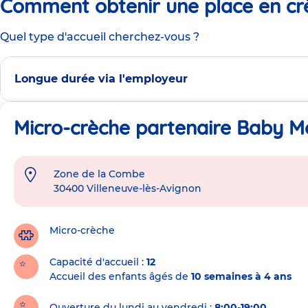
Comment obtenir une place en cr
Quel type d'accueil cherchez-vous ?
Longue durée via l'employeur
Micro-crèche partenaire Baby Mo
Zone de la Combe
Adresse
30400
Villeneuve-lès-Avignon
de
la
crèche
Micro-crèche
Capacité d'accueil
12
Accueil des enfants âgés de
10 semaines à 4 ans
Ouverture du lundi au vendredi :
8:00-19:00