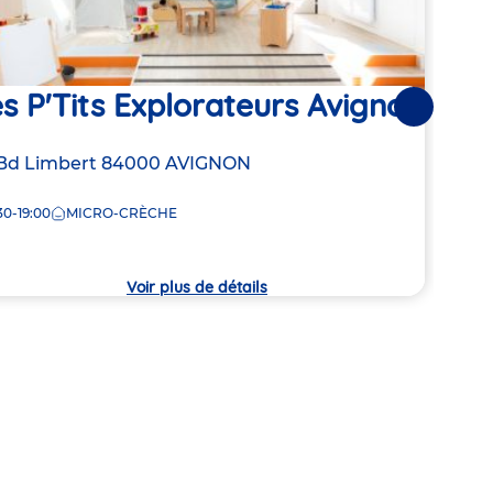
s P'Tits Explorateurs Avignon
Ba
Suivantes
resse
Bd Limbert
84000
AVIGNON
Adre
260 
de
30-19:00
MICRO-CRÈCHE
8:00
la
che
crèc
Voir plus de détails