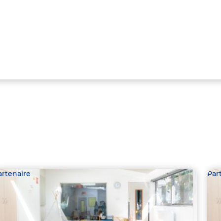
artenaire
Par