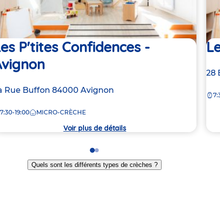
es P'tites Confidences -
Le
Avignon
Ad
28 
de
dresse
a Rue Buffon
84000
Avignon
7:
la
e
crè
7:30-19:00
MICRO-CRÈCHE
rèche
Voir plus de détails
Go
Go
to
to
Quels sont les différents types de crèches ?
slide
slide
1
2