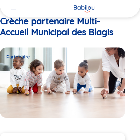
Vous
Accueil
Multi-Accueil Municipal des Blagis
êtes
ici
Crèche partenaire Multi-
Accueil Municipal des Blagis
Partenaire