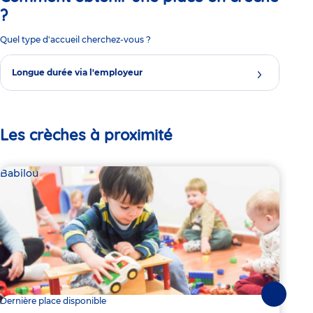
?
Quel type d'accueil cherchez-vous ?
Longue durée via l'employeur
Les crèches à proximité
Babilou
Bab
Suivante
Dernière place disponible
2 pl