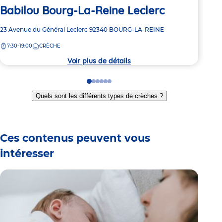
Babilou Bourg-La-Reine Leclerc
Ba
Adresse
23 Avenue du Général Leclerc
92340
BOURG-LA-REINE
Adre
157 
de
de
7:30-19:00
CRÈCHE
8:
la
la
crèche
crèc
Voir plus de détails
Go
Go
Go
Go
Go
Go
to
to
to
to
to
to
Quels sont les différents types de crèches ?
slide
slide
slide
slide
slide
slide
1
2
3
4
5
6
Ces contenus peuvent vous
intéresser