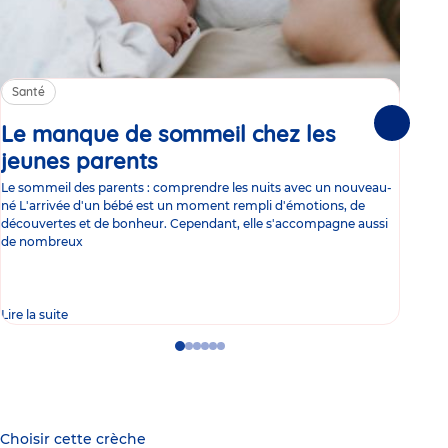
Santé
Sa
Le manque de sommeil chez les
Gr
Suivante
jeunes parents
Article
co
Le sommeil des parents : comprendre les nuits avec un nouveau-
Les 
né L'arrivée d'un bébé est un moment rempli d'émotions, de
les 
découvertes et de bonheur. Cependant, elle s'accompagne aussi
l'es
de nombreux
gast
Lire la suite
Lire 
Go
Go
Go
Go
Go
Go
to
to
to
to
to
to
slide
slide
slide
slide
slide
slide
1
2
3
4
5
6
Choisir cette crèche