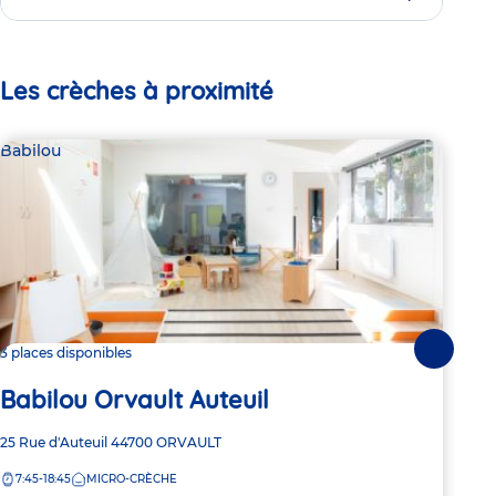
Les crèches à proximité
Babilou
Bab
3 places disponibles
2 pl
Suivante
Babilou Orvault Auteuil
Ba
Adresse
25 Rue d'Auteuil
44700
ORVAULT
Adre
14 R
de
de
7:45-18:45
MICRO-CRÈCHE
8:
la
la