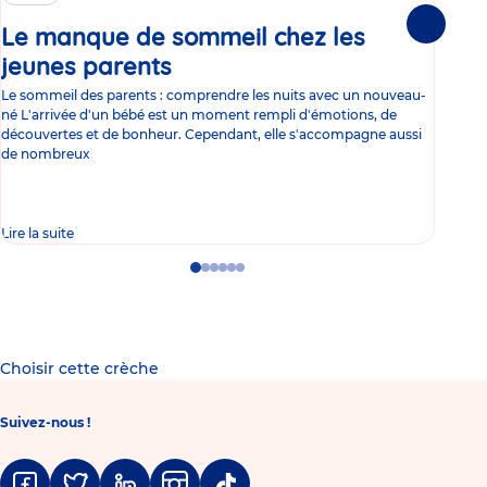
Le manque de sommeil chez les
Gr
Suivante
jeunes parents
Article
co
Le sommeil des parents : comprendre les nuits avec un nouveau-
Les 
né L'arrivée d'un bébé est un moment rempli d'émotions, de
les 
découvertes et de bonheur. Cependant, elle s'accompagne aussi
l'es
de nombreux
gast
Lire la suite
Lire 
Go
Go
Go
Go
Go
Go
to
to
to
to
to
to
slide
slide
slide
slide
slide
slide
1
2
3
4
5
6
Choisir cette crèche
Suivez-nous !