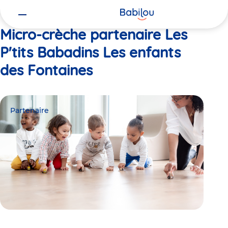
Vous
Accueil
Les P'tits Babadins Les enfants des Fontaines
êtes
ici
Micro-crèche partenaire Les
P'tits Babadins Les enfants
des Fontaines
Partenaire