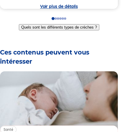
crèche
crèc
Voir plus de détails
Go
Go
Go
Go
Go
Go
to
to
to
to
to
to
Quels sont les différents types de crèches ?
slide
slide
slide
slide
slide
slide
1
2
3
4
5
6
Ces contenus peuvent vous
intéresser
Santé
Sa