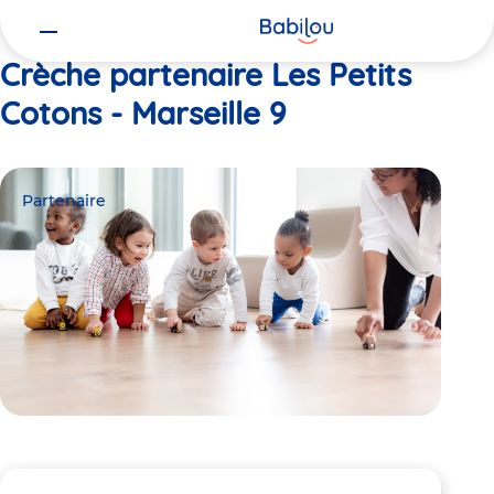
Vous
Accueil
Les Petits Cotons - Marseille 9
êtes
ici
Crèche partenaire Les Petits
Cotons - Marseille 9
Partenaire