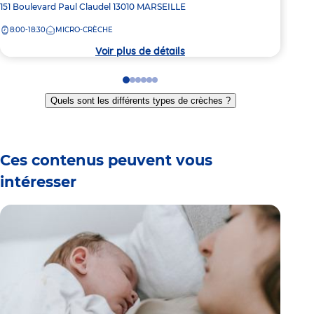
Adresse
151 Boulevard Paul Claudel
13010
MARSEILLE
Adre
20 A
de
de
8:00-18:30
MICRO-CRÈCHE
8:
la
la
crèche
crèc
Voir plus de détails
Go
Go
Go
Go
Go
Go
to
to
to
to
to
to
Quels sont les différents types de crèches ?
slide
slide
slide
slide
slide
slide
1
2
3
4
5
6
Ces contenus peuvent vous
intéresser