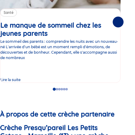
Santé
Sa
Le manque de sommeil chez les
Gr
Suivante
jeunes parents
Article
co
Le sommeil des parents : comprendre les nuits avec un nouveau-
Les 
né L'arrivée d'un bébé est un moment rempli d'émotions, de
les 
découvertes et de bonheur. Cependant, elle s'accompagne aussi
l'es
de nombreux
gast
Lire la suite
Lire 
Go
Go
Go
Go
Go
Go
to
to
to
to
to
to
slide
slide
slide
slide
slide
slide
1
2
3
4
5
6
À propos de cette crèche partenaire
Crèche Presqu’pareil Les Petits