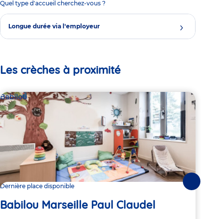
Quel type d'accueil cherchez-vous ?
Longue durée via l'employeur
Les crèches à proximité
Babilou
Bab
Suivante
Dernière place disponible
Dern
Babilou Marseille Paul Claudel
Ba