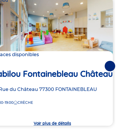
ilou
Babil
laces disponibles
2 pla
Ba
Suivantes
abilou Fontainebleau Château
Vil
resse
Rue du Château
77300
FONTAINEBLEAU
Adre
Aéro
de
FOU
30-19:00
CRÈCHE
la
che
8:00
crèc
Voir plus de détails