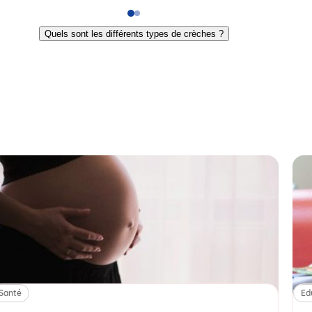
Go
Go
to
to
Quels sont les différents types de crèches ?
slide
slide
1
2
Santé
Ed