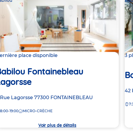
abilou
Bab
ernière place disponible
3 p
abilou Fontainebleau
B
Lagorsse
Ad
42 
dresse
 Rue Lagorsse
77300
FONTAINEBLEAU
de
7:
e
la
8:00-19:00
MICRO-CRÈCHE
crè
rèche
Voir plus de détails