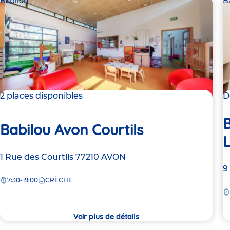
Babilou
B
2 places disponibles
D
B
Babilou Avon Courtils
Adresse
1 Rue des Courtils
77210
AVON
A
9
de
7:30-19:00
CRÈCHE
d
la
la
crèche
c
Voir plus de détails