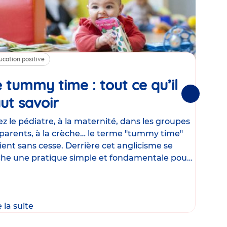
ucation positive
Alim
 tummy time : tout ce qu’il
Cha
Suivantes
ut savoir
Article
mé
con
z le pédiatre, à la maternité, dans les groupes
parents, à la crèche… le terme "tummy time"
Le la
ient sans cesse. Derrière cet anglicisme se
d’ut
he une pratique simple et fondamentale pour
temp
rapi
crée
e la suite
Lire 