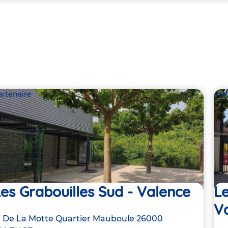
artenaire
Par
es Grabouilles Sud - Valence
Le
V
dresse
i De La Motte Quartier Mauboule
26000