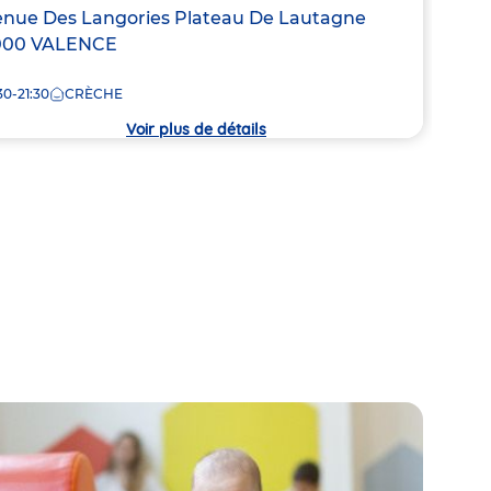
de
resse
nue Des Langories Plateau De Lautagne
7:30
la
000
VALENCE
crèc
30-21:30
CRÈCHE
che
Voir plus de détails