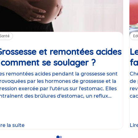
Santé
Ed
Grossesse et remontées acides
Le
: comment se soulager ?
Article
fa
es remontées acides pendant la grossesse sont
Che
rovoquées par les hormones de grossesse et la
de 
ression exercée par l'utérus sur l'estomac. Elles
rev
ntraînent des brûlures d'estomac, un reflux
cac
astrique
le
ire la suite
Lir