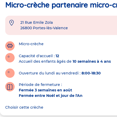
Micro-crèche partenaire micro-c
21 Rue Emile Zola
Adresse
26800
Portes-lès-Valence
de
la
crèche
Micro-crèche
Capacité d'accueil
12
Accueil des enfants âgés de
10 semaines à 4 ans
Ouverture du lundi au vendredi :
8:00-18:30
Période de fermeture :
Fermée 3 semaines en août
Fermée entre Noël et jour de l'An
Choisir cette crèche