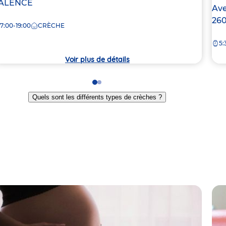
e
ALENCE
Ad
Ave
de
26
7:00-19:00
CRÈCHE
rèche
la
5:
crè
Voir plus de détails
Go
Go
to
to
Quels sont les différents types de crèches ?
slide
slide
1
2