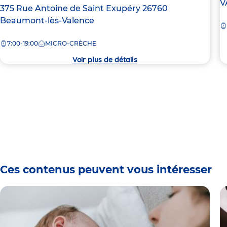
d
V
Adresse
375 Rue Antoine de Saint Exupéry
26760
la
de
Beaumont-lès-Valence
c
la
7:00-19:00
MICRO-CRÈCHE
crèche
Voir plus de détails
Ces contenus peuvent vous intéresser