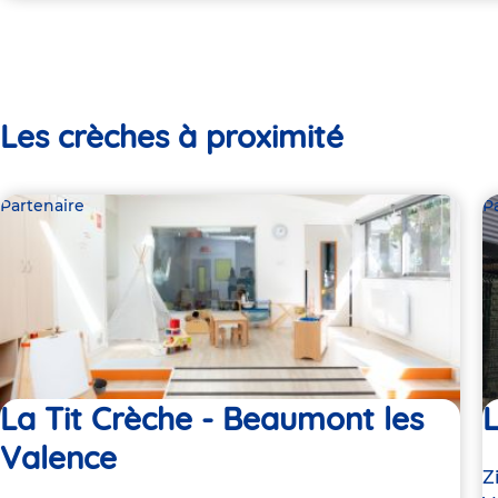
Les crèches à proximité
Partenaire
P
La Tit Crèche - Beaumont les
L
Valence
A
Z