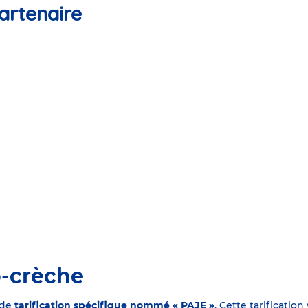
artenaire
o-crèche
 de
tarification spécifique nommé « PAJE »
. Cette tarificati