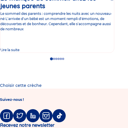
jeunes parents
Article
co
Le sommeil des parents : comprendre les nuits avec un nouveau-
Les 
né L'arrivée d'un bébé est un moment rempli d'émotions, de
les 
découvertes et de bonheur. Cependant, elle s'accompagne aussi
l'es
de nombreux
gast
Lire la suite
Lire 
Go
Go
Go
Go
Go
Go
to
to
to
to
to
to
slide
slide
slide
slide
slide
slide
1
2
3
4
5
6
Choisir cette crèche
Suivez-nous !
Facebook
Twitter
Linkedin
Instagram
Tiktok
Recevez notre newsletter