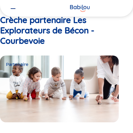
Vous
Accueil
Les Explorateurs de Bécon - Courbevoie
êtes
ici
Crèche partenaire Les
Explorateurs de Bécon -
Courbevoie
Partenaire