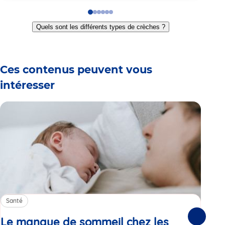
Go
Go
Go
Go
Go
Go
to
to
to
to
to
to
Quels sont les différents types de crèches ?
slide
slide
slide
slide
slide
slide
1
2
3
4
5
6
Ces contenus peuvent vous
intéresser
Santé
Sa
Le manque de sommeil chez les
Gr
Suivante