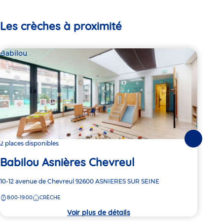
Les crèches à proximité
Babilou
Bab
Suivante
2 places disponibles
2 pl
Babilou Asnières Chevreul
Ba
Adresse
10-12 avenue de Chevreul
92600
ASNIERES SUR SEINE
Adre
11 A
de
de
8:00-19:00
CRÈCHE
8:
la
la
crèche
crèc
Voir plus de détails