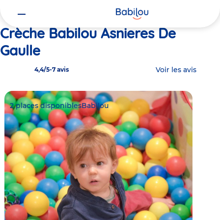
Vous
Accueil
Babilou Asnieres De Gaulle
êtes
ici
Crèche Babilou Asnieres De
Gaulle
Voir les avis
4,4/5
-
7 avis
2 places disponibles
Babilou