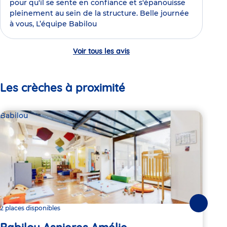
pour qu'il se sente en confiance et s'épanouisse
pleinement au sein de la structure. Belle journée
à vous, L’équipe Babilou
Voir tous les avis
Les crèches à proximité
Babilou
Par
Mu
Suivante
2 places disponibles