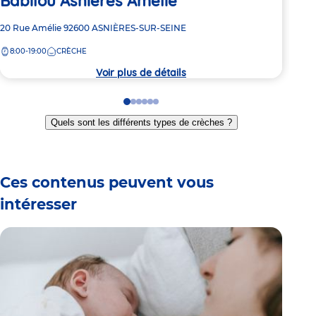
Babilou Asnieres Amélie
Adre
1 Ru
de
Adresse
20 Rue Amélie
92600
ASNIÈRES-SUR-SEINE
7:
la
de
crèc
8:00-19:00
CRÈCHE
la
crèche
Voir plus de détails
Go
Go
Go
Go
Go
Go
to
to
to
to
to
to
Quels sont les différents types de crèches ?
slide
slide
slide
slide
slide
slide
1
2
3
4
5
6
Ces contenus peuvent vous
intéresser