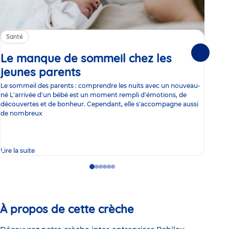
Santé
Sa
Le manque de sommeil chez les
Gr
Suivante
jeunes parents
Article
co
Le sommeil des parents : comprendre les nuits avec un nouveau-
Les 
né L'arrivée d'un bébé est un moment rempli d'émotions, de
les 
découvertes et de bonheur. Cependant, elle s'accompagne aussi
l'es
de nombreux
gast
Lire la suite
Lire 
Go
Go
Go
Go
Go
Go
to
to
to
to
to
to
slide
slide
slide
slide
slide
slide
1
2
3
4
5
6
À propos de cette crèche