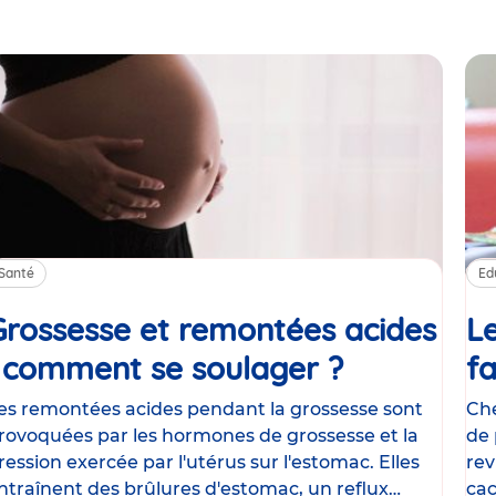
Santé
Ed
Grossesse et remontées acides
Le
: comment se soulager ?
Article
fa
es remontées acides pendant la grossesse sont
Che
rovoquées par les hormones de grossesse et la
de 
ression exercée par l'utérus sur l'estomac. Elles
rev
ntraînent des brûlures d'estomac, un reflux
cac