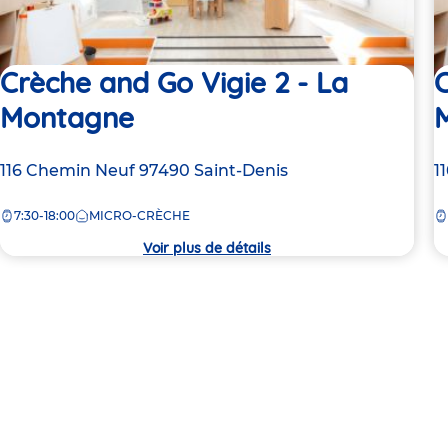
Crèche and Go Vigie 2 - La
C
Montagne
Adresse
116 Chemin Neuf
97490
Saint-Denis
A
1
de
d
7:30-18:00
MICRO-CRÈCHE
la
la
crèche
c
Voir plus de détails