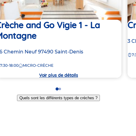
rèche and Go Vigie 1 - La
C
Montagne
Ad
3 C
de
dresse
16 Chemin Neuf
97490
Saint-Denis
7:
la
e
crè
7:30-18:00
MICRO-CRÈCHE
rèche
Voir plus de détails
Go
Go
to
to
Quels sont les différents types de crèches ?
slide
slide
1
2