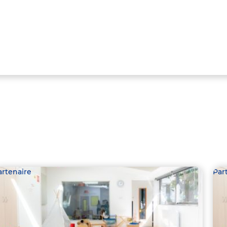
artenaire
Par