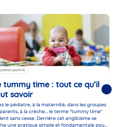
ucation positive
Alim
 tummy time : tout ce qu’il
Cha
Suivantes
ut savoir
Article
mé
con
z le pédiatre, à la maternité, dans les groupes
parents, à la crèche… le terme "tummy time"
Le la
ient sans cesse. Derrière cet anglicisme se
d’ut
he une pratique simple et fondamentale pour