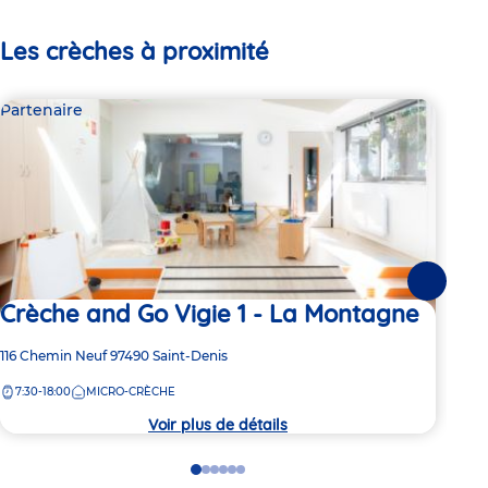
Les crèches à proximité
Partenaire
Par
Suivante
Crèche and Go Vigie 1 - La Montagne
Cr
Adresse
116 Chemin Neuf
97490
Saint-Denis
Adre
116 
de
de
7:30-18:00
MICRO-CRÈCHE
7:
la
la
crèche
crèc
Voir plus de détails
Go
Go
Go
Go
Go
Go