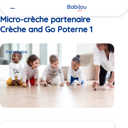
Vous
Accueil
Crèche and Go Poterne 1
êtes
ici
Micro-crèche partenaire
Crèche and Go Poterne 1
Partenaire