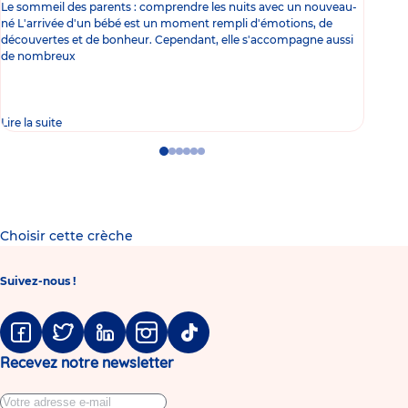
Le sommeil des parents : comprendre les nuits avec un nouveau-
Les 
né L'arrivée d'un bébé est un moment rempli d'émotions, de
les 
découvertes et de bonheur. Cependant, elle s'accompagne aussi
l'es
de nombreux
gast
Lire la suite
Lire 
Go
Go
Go
Go
Go
Go
to
to
to
to
to
to
slide
slide
slide
slide
slide
slide
1
2
3
4
5
6
Choisir cette crèche
Suivez-nous !
Facebook
Twitter
Linkedin
Instagram
Tiktok
Recevez notre newsletter