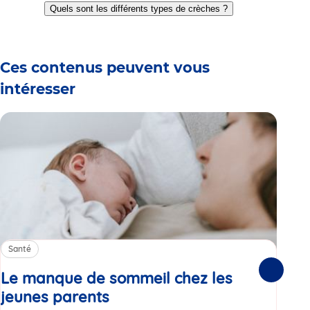
to
to
to
to
to
to
Quels sont les différents types de crèches ?
slide
slide
slide
slide
slide
slide
1
2
3
4
5
6
Ces contenus peuvent vous
intéresser
Santé
Sa
Le manque de sommeil chez les
Gr
Suivante
jeunes parents
Article
co