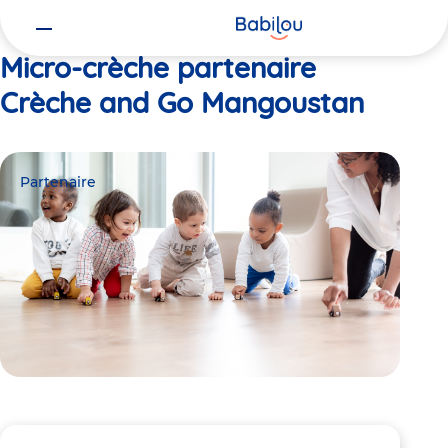
Vous
Accueil
Crèche and Go Mangoustan
êtes
ici
Micro-crèche partenaire
Crèche and Go Mangoustan
Partenaire