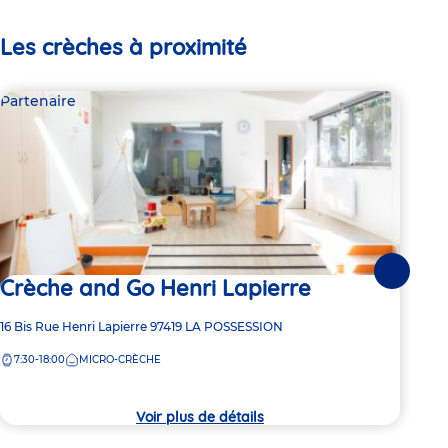
Les crèches à proximité
Partenaire
Par
Suivante
Crèche and Go Henri Lapierre
Cr
Po
Adresse
16 Bis Rue Henri Lapierre
97419
LA POSSESSION
de
Adre
8 Ru
7:30-18:00
MICRO-CRÈCHE
la
de
crèche
7:
la
crèc
Voir plus de détails