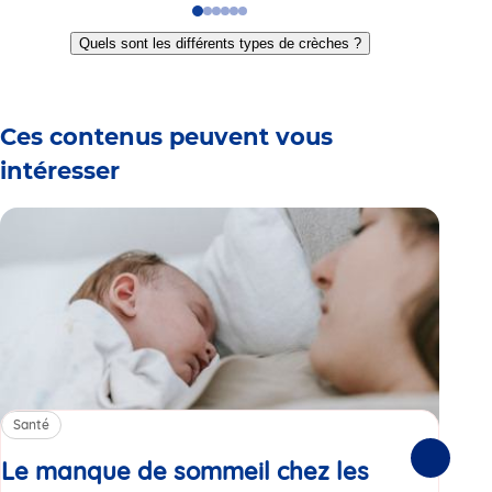
Go
Go
Go
Go
Go
Go
to
to
to
to
to
to
Quels sont les différents types de crèches ?
slide
slide
slide
slide
slide
slide
1
2
3
4
5
6
Ces contenus peuvent vous
intéresser
Santé
Sa
Le manque de sommeil chez les
Gr
Suivante