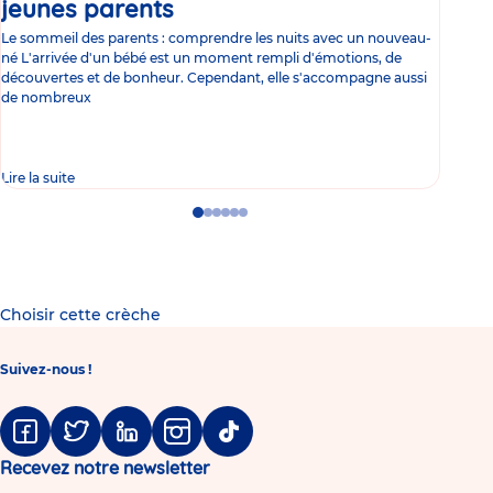
jeunes parents
Article
co
Le sommeil des parents : comprendre les nuits avec un nouveau-
Les 
né L'arrivée d'un bébé est un moment rempli d'émotions, de
les 
découvertes et de bonheur. Cependant, elle s'accompagne aussi
l'es
de nombreux
gast
Lire la suite
Lire 
Go
Go
Go
Go
Go
Go
to
to
to
to
to
to
slide
slide
slide
slide
slide
slide
1
2
3
4
5
6
Choisir cette crèche
Suivez-nous !
Facebook
Twitter
Linkedin
Instagram
Tiktok
Recevez notre newsletter