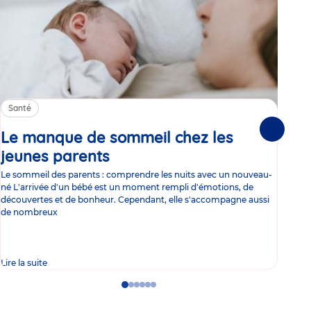
Santé
Sa
Le manque de sommeil chez les
Gr
Suivante
jeunes parents
Article
co
Le sommeil des parents : comprendre les nuits avec un nouveau-
Les 
né L'arrivée d'un bébé est un moment rempli d'émotions, de
les 
découvertes et de bonheur. Cependant, elle s'accompagne aussi
l'es
de nombreux
gast
Lire la suite
Lire 
Go
Go
Go
Go
Go
Go
to
to
to
to
to
to
slide
slide
slide
slide
slide
slide