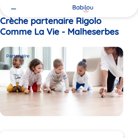
Vous
Accueil
Rigolo Comme La Vie - Malheserbes
êtes
ici
Crèche partenaire Rigolo
Comme La Vie - Malheserbes
Partenaire