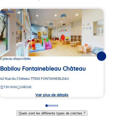
Babilou
Bab
Suivante
3 places disponibles
Dern
Babilou Fontainebleau Château
Ba
Adresse
42 Rue du Château
77300
FONTAINEBLEAU
Adre
9 Ru
de
de
7:30-19:00
CRÈCHE
8:
la
la
crèche
crèc
Voir plus de détails
Go
Go
Go
Go
Go
Go
to
to
to
to
to
to
Quels sont les différents types de crèches ?
slide
slide
slide
slide
slide
slide