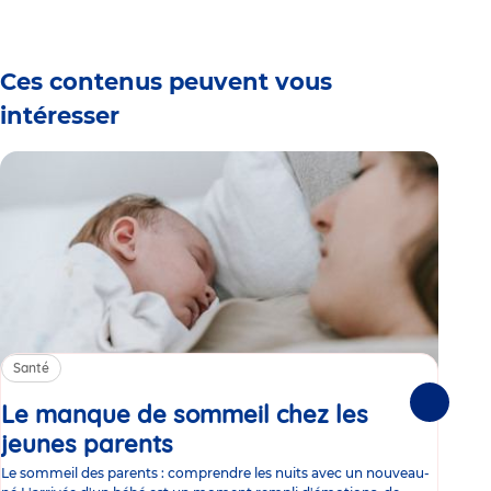
1
2
3
4
5
6
Ces contenus peuvent vous
intéresser
Santé
Sa
Le manque de sommeil chez les
Gr
Suivante
jeunes parents
Article
co
Le sommeil des parents : comprendre les nuits avec un nouveau-
Les 