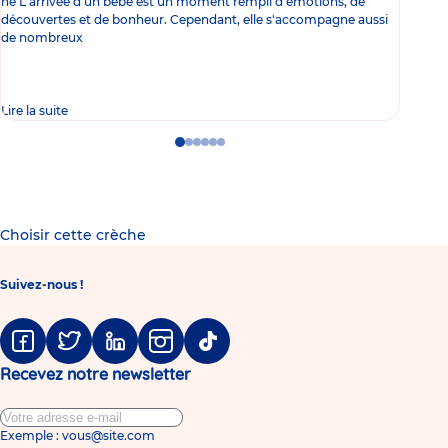
né L'arrivée d'un bébé est un moment rempli d'émotions, de
les 
découvertes et de bonheur. Cependant, elle s'accompagne aussi
l'es
de nombreux
gast
Lire la suite
Lire 
Go
Go
Go
Go
Go
Go
to
to
to
to
to
to
slide
slide
slide
slide
slide
slide
1
2
3
4
5
6
Choisir cette crèche
Suivez-nous !
Facebook
Twitter
Linkedin
Instagram
Tiktok
Recevez notre newsletter
Exemple : vous@site.com