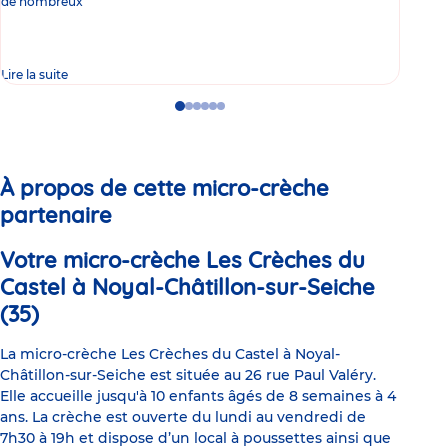
de nombreux
gast
Lire la suite
Lire 
Go
Go
Go
Go
Go
Go
to
to
to
to
to
to
slide
slide
slide
slide
slide
slide
1
2
3
4
5
6
À propos de cette micro-crèche
partenaire
Votre micro-crèche Les Crèches du
Castel à Noyal-Châtillon-sur-Seiche
(35)
La micro-crèche Les Crèches du Castel à Noyal-
Châtillon-sur-Seiche est située au 26 rue Paul Valéry.
Elle accueille jusqu'à 10 enfants âgés de 8 semaines à 4
ans. La crèche est ouverte du lundi au vendredi de
7h30 à 19h et dispose d’un local à poussettes ainsi que