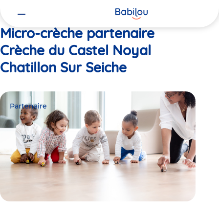
Vous
Accueil
Crèche du Castel Noyal Chatillon Sur Seiche
êtes
ici
Micro-crèche partenaire
Crèche du Castel Noyal
Chatillon Sur Seiche
Partenaire