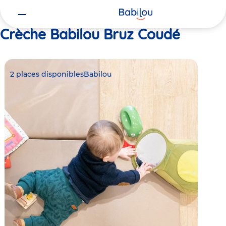
Vous
Accueil
Babilou Bruz Coudé
êtes
ici
Crèche Babilou Bruz Coudé
2 places disponibles
Babilou