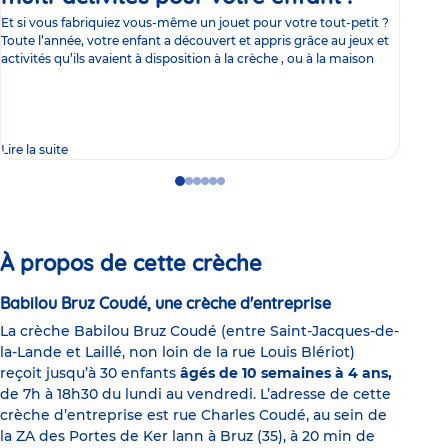
Et si vous fabriquiez vous-même un jouet pour votre tout-petit ?
Le s
Toute l’année, votre enfant a découvert et appris grâce au jeux et
né L
activités qu’ils avaient à disposition à la crèche , ou à la maison
déco
de 
Lire la suite
Lire 
Go
Go
Go
Go
Go
Go
to
to
to
to
to
to
slide
slide
slide
slide
slide
slide
1
2
3
4
5
6
À propos de cette crèche
Babilou Bruz Coudé, une crèche d'entreprise
La crèche Babilou Bruz Coudé (entre Saint-Jacques-de-
la-Lande et Laillé, non loin de la rue Louis Blériot)
reçoit jusqu’à 30 enfants
âgés de 10 semaines à 4 ans,
de 7h à 18h30 du lundi au vendredi. L’adresse de cette
crèche d’entreprise est rue Charles Coudé, au sein de
la ZA des Portes de Ker lann à Bruz (35), à 20 min de