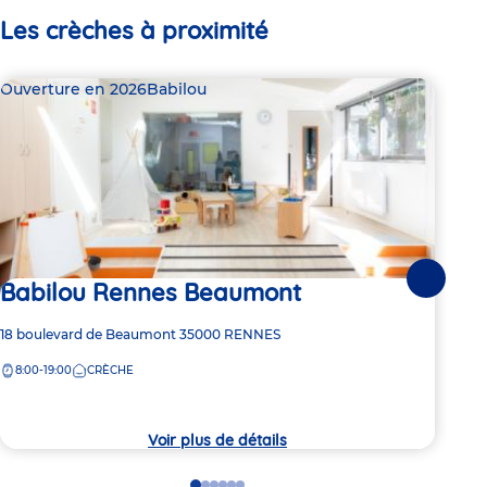
Les crèches à proximité
Ouverture en 2026
Babilou
Bab
Babilou Rennes Beaumont
Suivante
1 pl
Ba
Adresse
18 boulevard de Beaumont
35000
RENNES
de
8:00-19:00
CRÈCHE
Adre
4 Pa
la
de
crèche
8:
la
crèc
Voir plus de détails