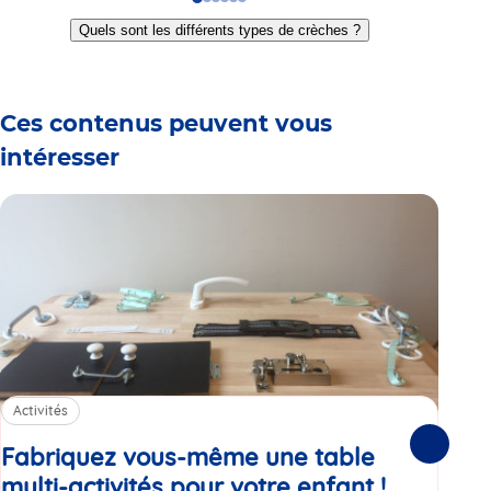
Go
Go
Go
Go
Go
Go
to
to
to
to
to
to
Quels sont les différents types de crèches ?
slide
slide
slide
slide
slide
slide
1
2
3
4
5
6
Ces contenus peuvent vous
intéresser
Activités
Sa
Fabriquez vous-même une table
Le
Suivante
multi-activités pour votre enfant !
Article
je