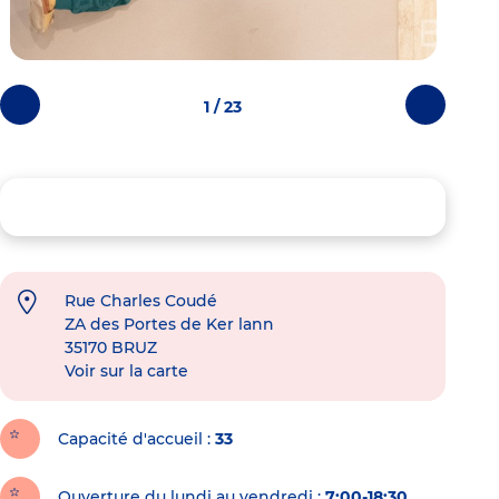
1 / 23
Photos
Photos
précédentes
suivantes
Rue Charles Coudé
ZA des Portes de Ker lann
35170
BRUZ
Voir sur la carte
Capacité d'accueil
33
Ouverture du lundi au vendredi :
7:00-18:30