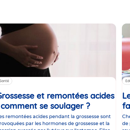
Santé
Ed
Grossesse et remontées acides
Le
: comment se soulager ?
Article
fa
es remontées acides pendant la grossesse sont
Che
rovoquées par les hormones de grossesse et la
de 