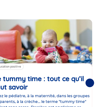
ucation positive
Alim
 tummy time : tout ce qu’il
Cha
Suivantes
ut savoir
Article
mé
con
z le pédiatre, à la maternité, dans les groupes
parents, à la crèche… le terme "tummy time"
Le la