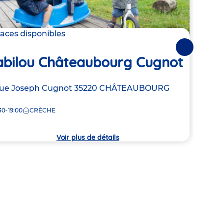
laces disponibles
Derni
Suivantes
Ba
abilou Châteaubourg Cugnot
Car
resse
ue Joseph Cugnot
35220
CHÂTEAUBOURG
Adre
1 Rue
30-19:00
CRÈCHE
de
7:30
la
che
crèc
Voir plus de détails