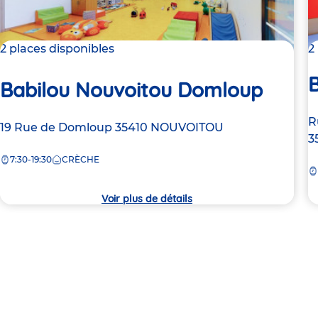
2 places disponibles
2
B
Babilou Nouvoitou Domloup
A
R
Adresse
19 Rue de Domloup
35410
NOUVOITOU
d
3
de
la
7:30-19:30
CRÈCHE
la
c
crèche
Voir plus de détails