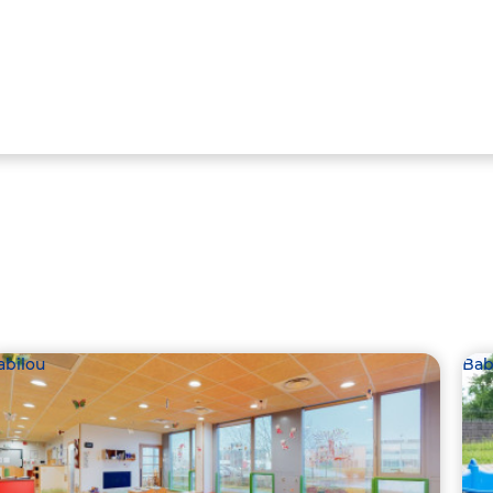
abilou
Bab