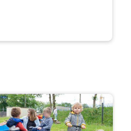
ilou
Babil