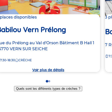
 places disponibles
3 p
abilou Vern Prélong
B
dresse
ue du Prélong au Val d'Orson
Bâtiment B Hall 1
Ad
7 R
e
5770
VERN SUR SEICHE
de
7:
la
7:30-18:30
CRÈCHE
rèche
crè
Voir plus de détails
Go
Go
to
to
Quels sont les différents types de crèches ?
slide
slide
1
2