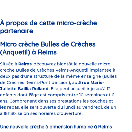
Go
Go
Go
Go
Go
Go
to
to
to
to
to
to
slide
slide
slide
slide
slide
slide
1
2
3
4
5
6
À propos de cette micro-crèche
partenaire
Micro crèche Bulles de Crèches
(Anquetil) à Reims
Située à
Reims
, découvrez bientôt la nouvelle micro
crèche Bulles de Crèches Reims-Anquetil implantée à
deux pas d'une structure de la même enseigne (Bulles
de Crèches Reims-Pont de Laon), au
5 rue Marie-
Juliette Baillia Rolland
. Elle peut accueillir jusqu'à 12
enfants dont l'âge est compris entre 10 semaines et 6
ans. Comprenant dans ses prestations les couches et
les repas, elle sera ouverte du lundi au vendredi, de 8h
à 18h30, selon ses horaires d'ouverture.
Une nouvelle crèche à dimension humaine à Reims