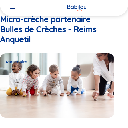
Vous
Accueil
Bulles de Crèches - Reims Anquetil
êtes
ici
Micro-crèche partenaire
Bulles de Crèches - Reims
Anquetil
Partenaire