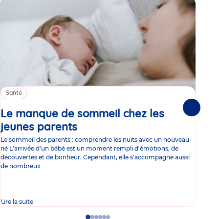
Santé
Sa
Le manque de sommeil chez les
Gr
Suivante
jeunes parents
Article
co
Le sommeil des parents : comprendre les nuits avec un nouveau-
Les 
né L'arrivée d'un bébé est un moment rempli d'émotions, de
les 
découvertes et de bonheur. Cependant, elle s'accompagne aussi
l'es
de nombreux
gast
Lire la suite
Lire 