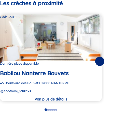
Les crèches à proximité
Babilou
Bab
Suivante
Dernière place disponible
Dern
Babilou Nanterre Bouvets
Ba
Adresse
45 Boulevard des Bouvets
92000
NANTERRE
Adre
55 A
de
de
8:00-19:00
CRÈCHE
8:
la
la
crèche
crèc
Voir plus de détails
Go
Go
Go
Go
Go
Go