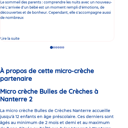
Le sommeil des parents : comprendre les nuits avec un nouveau-
Les 
né L'arrivée d'un bébé est un moment rempli d'émotions, de
les 
découvertes et de bonheur. Cependant, elle s'accompagne aussi
l'es
de nombreux
gast
Lire la suite
Lire 
Go
Go
Go
Go
Go
Go
to
to
to
to
to
to
slide
slide
slide
slide
slide
slide
1
2
3
4
5
6
À propos de cette micro-crèche
partenaire
Micro crèche Bulles de Crèches à
Nanterre 2
La micro crèche Bulles de Crèches Nanterre accueille
jusqu'à 12 enfants en âge préscolaire. Ces derniers sont
âgés au minimum de 2 mois et demi et au maximum