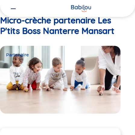
Vous
Accueil
Les P'tits Boss Nanterre Mansart
êtes
ici
Micro-crèche partenaire Les
P'tits Boss Nanterre Mansart
Partenaire