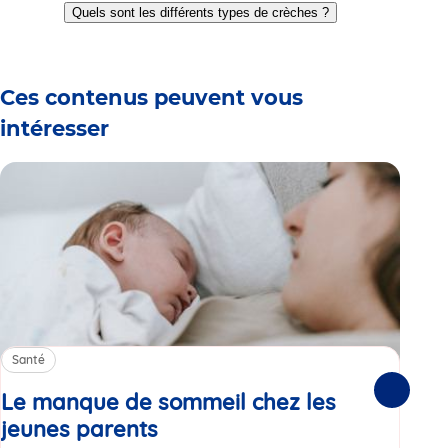
to
to
to
to
to
to
Quels sont les différents types de crèches ?
slide
slide
slide
slide
slide
slide
1
2
3
4
5
6
Ces contenus peuvent vous
intéresser
Santé
Sa
Le manque de sommeil chez les
Gr
Suivante
jeunes parents
Article
co