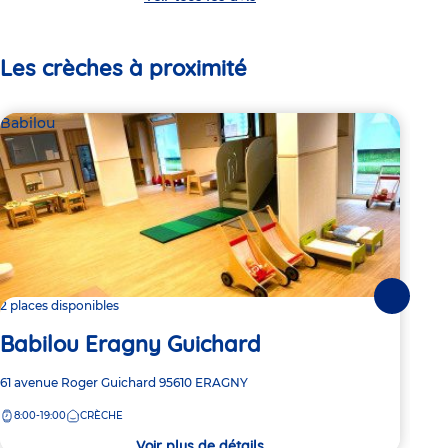
Les crèches à proximité
Babilou
Bab
Suivante
2 places disponibles
Dern
Babilou Eragny Guichard
Ba
Adresse
61 avenue Roger Guichard
95610
ERAGNY
Adre
12 a
de
de
8:00-19:00
CRÈCHE
8:
la
la
crèche
crèc
Voir plus de détails