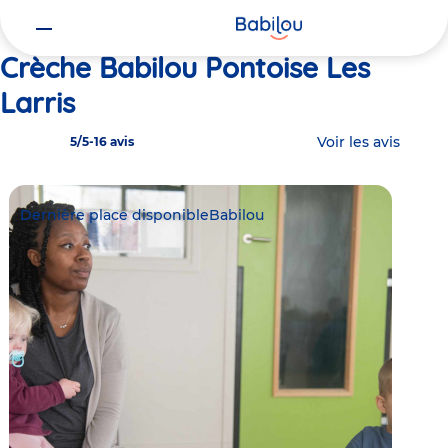
Vous
Accueil
Babilou Pontoise Les Larris
êtes
ici
Crèche Babilou Pontoise Les
Larris
Voir les avis
5/5
-
16 avis
Dernière place disponible
Babilou