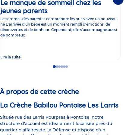
Le manque de sommeil chez les
Gr
Suivante
jeunes parents
Article
co
Le sommeil des parents : comprendre les nuits avec un nouveau-
Les 
né L'arrivée d'un bébé est un moment rempli d'émotions, de
les 
découvertes et de bonheur. Cependant, elle s'accompagne aussi
l'es
de nombreux
gast
Lire la suite
Lire 
Go
Go
Go
Go
Go
Go
to
to
to
to
to
to
slide
slide
slide
slide
slide
slide
1
2
3
4
5
6
À propos de cette crèche
La Crèche Babilou Pontoise Les Larris
Située rue des Larris Pourpres à Pontoise, notre
structure d'accueil est idéalement localisée près du
quartier d'affaires de La Défense et dispose d'un