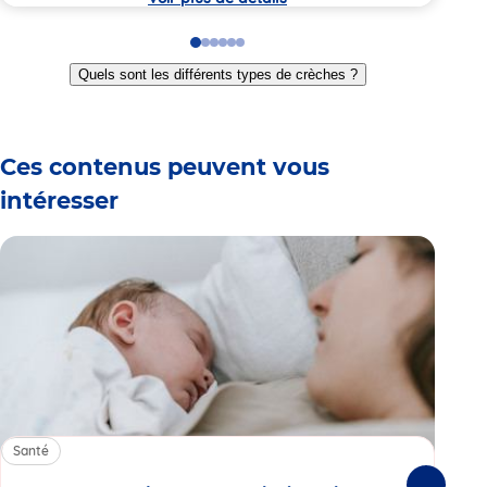
Go
Go
Go
Go
Go
Go
to
to
to
to
to
to
Quels sont les différents types de crèches ?
slide
slide
slide
slide
slide
slide
1
2
3
4
5
6
Ces contenus peuvent vous
intéresser
Santé
Sa