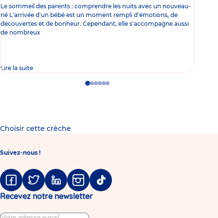
Le sommeil des parents : comprendre les nuits avec un nouveau-
Les 
né L'arrivée d'un bébé est un moment rempli d'émotions, de
les 
découvertes et de bonheur. Cependant, elle s'accompagne aussi
l'es
de nombreux
gast
Lire la suite
Lire 
Go
Go
Go
Go
Go
Go
to
to
to
to
to
to
slide
slide
slide
slide
slide
slide
1
2
3
4
5
6
Choisir cette crèche
Suivez-nous !
Facebook
Twitter
Linkedin
Instagram
Tiktok
Recevez notre newsletter