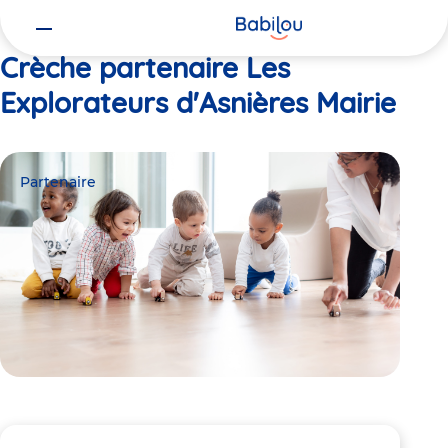
Vous
Accueil
Les Explorateurs d'Asnières Mairie
êtes
ici
Crèche partenaire Les
Explorateurs d'Asnières Mairie
Partenaire