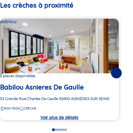
Les crèches à proximité
Babilou
Bab
Suivante
2 places disponibles
2 pl
Babilou Asnieres De Gaulle
Ba
Adresse
53 Grande Rue Charles De Gaulle
92600
ASNIÈRES SUR SEINE
Adre
20 R
de
de
8:00-19:00
CRÈCHE
8:
la
la
crèche
crèc
Voir plus de détails
Go
Go
Go
Go
Go
Go