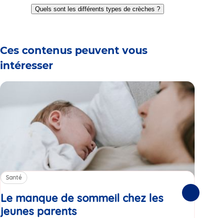
to
to
to
to
to
to
Quels sont les différents types de crèches ?
slide
slide
slide
slide
slide
slide
1
2
3
4
5
6
Ces contenus peuvent vous
intéresser
Santé
Sa
Le manque de sommeil chez les
Gr
Suivante
jeunes parents
Article
co