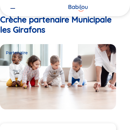
Vous
Accueil
Municipale les Girafons
êtes
ici
Crèche partenaire Municipale
les Girafons
Partenaire