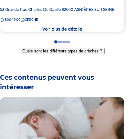
Adresse
53 Grande Rue Charles De Gaulle
92600
ASNIÈRES SUR SEINE
Adre
20 R
de
de
8:00-19:00
CRÈCHE
8:
la
la
crèche
crèc
Voir plus de détails
Go
Go
Go
Go
Go
Go
to
to
to
to
to
to
Quels sont les différents types de crèches ?
slide
slide
slide
slide
slide
slide
1
2
3
4
5
6
Ces contenus peuvent vous
intéresser