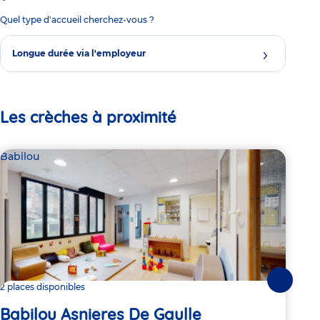
Quel type d'accueil cherchez-vous ?
Longue durée via l'employeur
Les crèches à proximité
Babilou
Bab
Suivante
2 places disponibles
2 pl
Babilou Asnieres De Gaulle
Ba