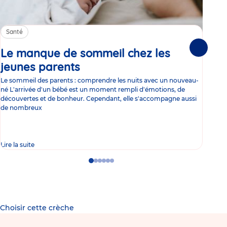
Santé
Sa
Le manque de sommeil chez les
Gr
Suivante
jeunes parents
Article
co
Le sommeil des parents : comprendre les nuits avec un nouveau-
Les 
né L'arrivée d'un bébé est un moment rempli d'émotions, de
les 
découvertes et de bonheur. Cependant, elle s'accompagne aussi
l'es
de nombreux
gast
Lire la suite
Lire 
Go
Go
Go
Go
Go
Go
to
to
to
to
to
to
slide
slide
slide
slide
slide
slide
1
2
3
4
5
6
Choisir cette crèche