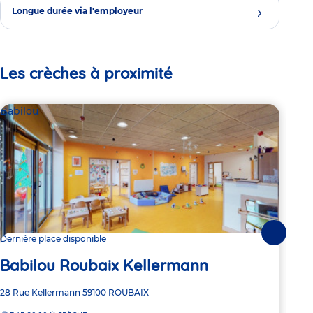
Longue durée via l'employeur
Les crèches à proximité
Babilou
Bab
Suivante
Dernière place disponible
Dern
Babilou Roubaix Kellermann
Ba
Adresse
28 Rue Kellermann
59100
ROUBAIX
Adre
44 B
de
de