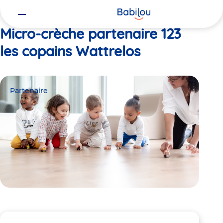
Vous
Accueil
123 les copains Wattrelos
êtes
ici
Micro-crèche partenaire 123
les copains Wattrelos
Partenaire