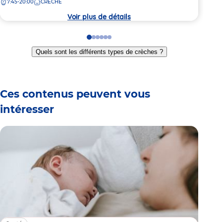
7:45-20:00
CRÈCHE
8:
la
la
crèche
crèc
Voir plus de détails
Go
Go
Go
Go
Go
Go
to
to
to
to
to
to
Quels sont les différents types de crèches ?
slide
slide
slide
slide
slide
slide
1
2
3
4
5
6
Ces contenus peuvent vous
intéresser