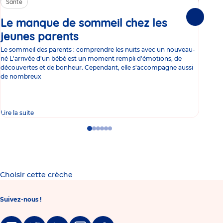
Santé
Sa
Le manque de sommeil chez les
Gr
Suivante
jeunes parents
Article
co
Le sommeil des parents : comprendre les nuits avec un nouveau-
Les 
né L'arrivée d'un bébé est un moment rempli d'émotions, de
les 
découvertes et de bonheur. Cependant, elle s'accompagne aussi
l'es
de nombreux
gast
Lire la suite
Lire 
Go
Go
Go
Go
Go
Go
to
to
to
to
to
to
slide
slide
slide
slide
slide
slide
1
2
3
4
5
6
Choisir cette crèche
Suivez-nous !