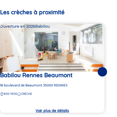
Les crèches à proximité
Ouverture en 2026
Babilou
Bab
Babilou Rennes Beaumont
Suivante
2 pl
Ba
Adresse
18 boulevard de Beaumont
35000
RENNES
de
8:00-19:00
CRÈCHE
Adre
8 bo
la
de
crèche
8:
la
crèc
Voir plus de détails