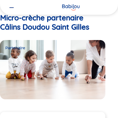
Vous
Accueil
Câlins Doudou Saint Gilles
êtes
ici
Micro-crèche partenaire
Câlins Doudou Saint Gilles
Partenaire