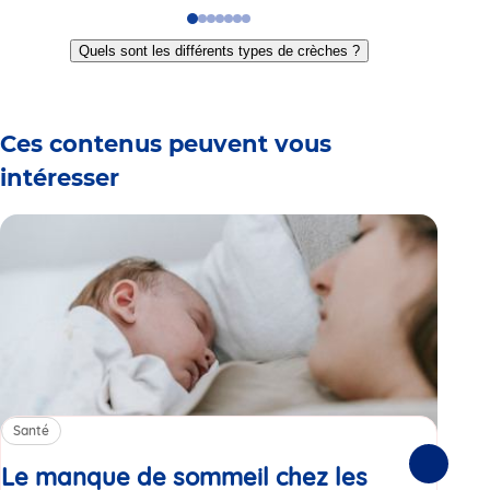
Go
Go
Go
Go
Go
Go
Go
to
to
to
to
to
to
to
Quels sont les différents types de crèches ?
slide
slide
slide
slide
slide
slide
slide
1
2
3
4
5
6
7
Ces contenus peuvent vous
intéresser
Santé
Sa
Le manque de sommeil chez les
Gr
Suivante