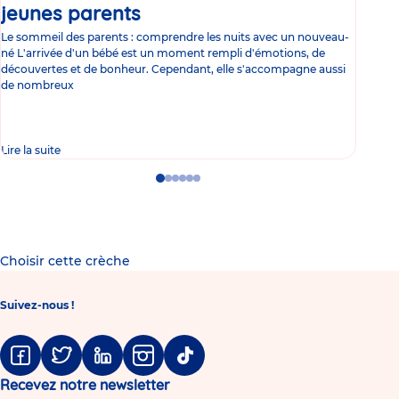
jeunes parents
Article
co
Le sommeil des parents : comprendre les nuits avec un nouveau-
Les 
né L'arrivée d'un bébé est un moment rempli d'émotions, de
les 
découvertes et de bonheur. Cependant, elle s'accompagne aussi
l'es
de nombreux
gast
Lire la suite
Lire 
Go
Go
Go
Go
Go
Go
to
to
to
to
to
to
slide
slide
slide
slide
slide
slide
1
2
3
4
5
6
Choisir cette crèche
Suivez-nous !
Facebook
Twitter
Linkedin
Instagram
Tiktok
Recevez notre newsletter