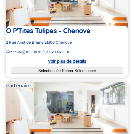
O P'Tites Tulipes - Chenove
Adresse
2 Rue Aristide Briand
21300
Chenôve
de
DISTANCE
27,7 KM
8:00-18:30
MICRO-CRÈCHE
la
crèche
Voir plus de détails
Sélectionnée
Retirer
Sélectionner
Partenaire