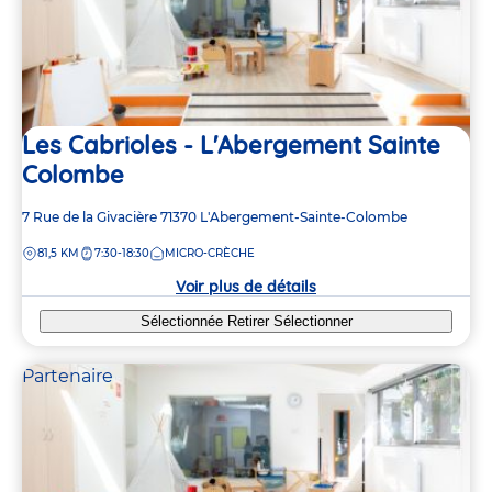
Les Cabrioles - L'Abergement Sainte
Colombe
Adresse
7 Rue de la Givacière
71370
L'Abergement-Sainte-Colombe
de
DISTANCE
81,5 KM
7:30-18:30
MICRO-CRÈCHE
la
crèche
Voir plus de détails
Sélectionnée
Retirer
Sélectionner
Partenaire