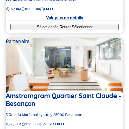
de
DISTANCE
97,3 KM
8:00-19:00
CRÈCHE
la
crèche
Voir plus de détails
Sélectionnée
Retirer
Sélectionner
Partenaire
Amstramgram Quartier Saint Claude -
Besançon
Adresse
3 Rue du Maréchal Lyautey
25000
Besançon
de
DISTANCE
98,3 KM
7:30-18:30
MICRO-CRÈCHE
la