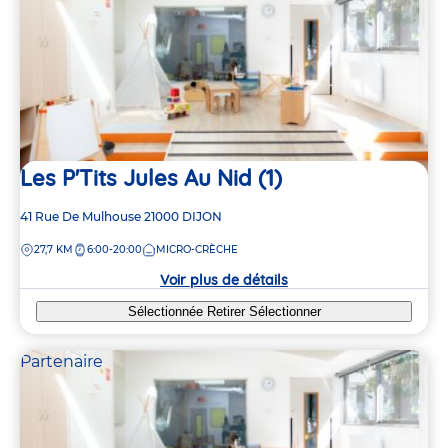
Les P'Tits Jules Au Nid (1)
Adresse
41 Rue De Mulhouse
21000
DIJON
de
DISTANCE
27,7 KM
6:00-20:00
MICRO-CRÈCHE
la
crèche
Voir plus de détails
Sélectionnée
Retirer
Sélectionner
Partenaire