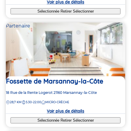
Voir plus de détails
Sélectionnée
Retirer
Sélectionner
Partenaire
Fossette de Marsannay-la-Côte
Adresse
18 Rue de la Rente Logerot
21160
Marsannay-la-Côte
de
DISTANCE
28,7 KM
5:30-22:00
MICRO-CRÈCHE
la
crèche
Voir plus de détails
Sélectionnée
Retirer
Sélectionner