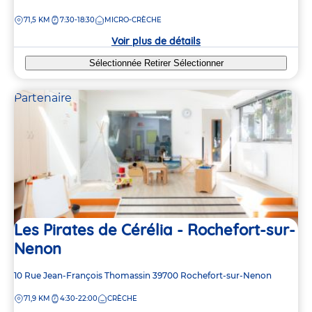
de
DISTANCE
71,5 KM
7:30-18:30
MICRO-CRÈCHE
la
crèche
Voir plus de détails
Sélectionnée
Retirer
Sélectionner
Partenaire
Les Pirates de Cérélia - Rochefort-sur-
Nenon
Adresse
10 Rue Jean-François Thomassin
39700
Rochefort-sur-Nenon
de
DISTANCE
71,9 KM
4:30-22:00
CRÈCHE
la