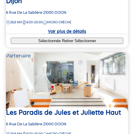
Dijon
Adresse
6 Rue De La Sablière
21000
DIJON
de
DISTANCE
26,9 KM
6:00-20:00
MICRO-CRÈCHE
la
crèche
Voir plus de détails
Sélectionnée
Retirer
Sélectionner
Partenaire
Les Paradis de Jules et Juliette Haut
Adresse
6 Rue De La Sablière
21000
DIJON
de
DISTANCE
26,9 KM
6:00-20:00
MICRO-CRÈCHE