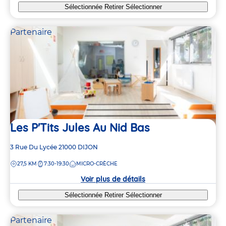
Sélectionnée
Retirer
Sélectionner
Partenaire
Les P'Tits Jules Au Nid Bas
Adresse
3 Rue Du Lycée
21000
DIJON
de
DISTANCE
27,5 KM
7:30-19:30
MICRO-CRÈCHE
la
crèche
Voir plus de détails
Sélectionnée
Retirer
Sélectionner
Partenaire