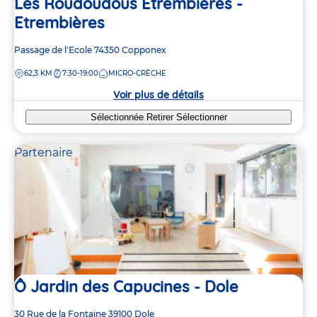
Les Roudoudous Etrembières -
Etrembières
Adresse
Passage de l'Ecole
74350
Copponex
de
DISTANCE
62,3 KM
7:30-19:00
MICRO-CRÈCHE
la
crèche
Voir plus de détails
Sélectionnée
Retirer
Sélectionner
Partenaire
Ô Jardin des Capucines - Dole
Adresse
30 Rue de la Fontaine
39100
Dole