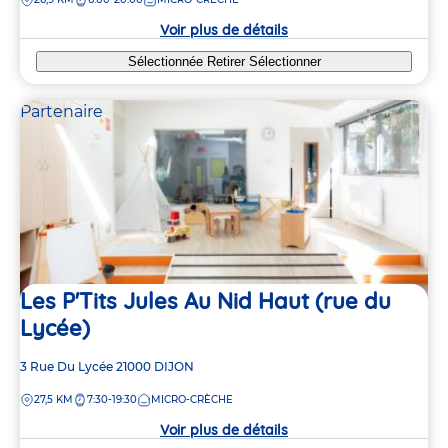
la
crèche
Voir plus de détails
Sélectionnée
Retirer
Sélectionner
Partenaire
Les P'Tits Jules Au Nid Haut (rue du
Lycée)
Adresse
3 Rue Du Lycée
21000
DIJON
de
DISTANCE
27,5 KM
7:30-19:30
MICRO-CRÈCHE
la
crèche
Voir plus de détails