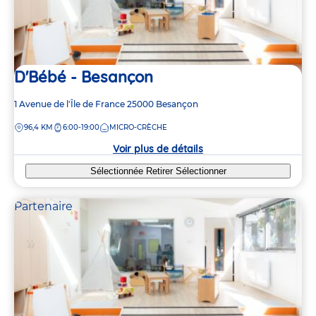
D'Bébé - Besançon
Adresse
1 Avenue de l'Île de France
25000
Besançon
de
DISTANCE
96,4 KM
6:00-19:00
MICRO-CRÈCHE
la
crèche
Voir plus de détails
Sélectionnée
Retirer
Sélectionner
Partenaire