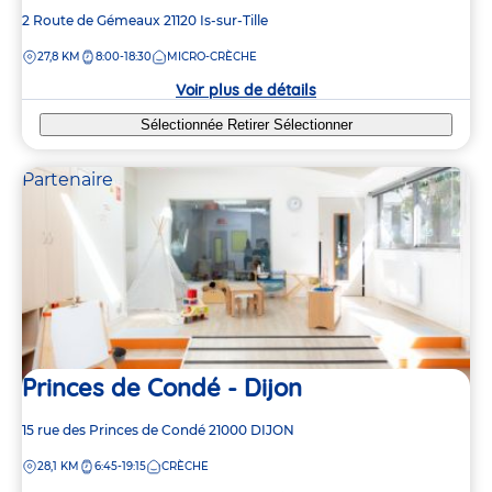
Adresse
2 Route de Gémeaux
21120
Is-sur-Tille
de
DISTANCE
27,8 KM
8:00-18:30
MICRO-CRÈCHE
la
crèche
Voir plus de détails
Sélectionnée
Retirer
Sélectionner
Partenaire
Princes de Condé - Dijon
Adresse
15 rue des Princes de Condé
21000
DIJON
de
DISTANCE
28,1 KM
6:45-19:15
CRÈCHE
la
crèche