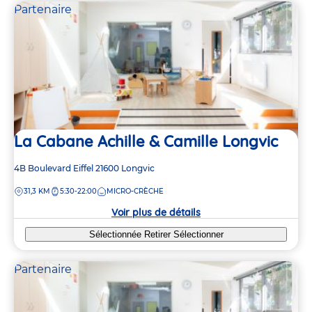
Partenaire
La Cabane Achille & Camille Longvic
Adresse
4B Boulevard Eiffel
21600
Longvic
de
DISTANCE
31,3 KM
5:30-22:00
MICRO-CRÈCHE
la
crèche
Voir plus de détails
Sélectionnée
Retirer
Sélectionner
Partenaire