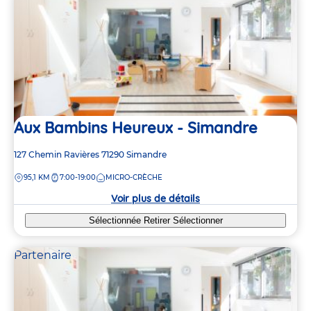
Aux Bambins Heureux - Simandre
Adresse
127 Chemin Ravières
71290
Simandre
de
DISTANCE
95,1 KM
7:00-19:00
MICRO-CRÈCHE
la
crèche
Voir plus de détails
Sélectionnée
Retirer
Sélectionner
Partenaire