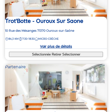
Trot'Botte - Ouroux Sur Saone
Adresse
10 Rue des Mésanges
71370
Ouroux-sur-Saône
de
DISTANCE
84,3 KM
7:30-18:30
MICRO-CRÈCHE
la
crèche
Voir plus de détails
Sélectionnée
Retirer
Sélectionner
Partenaire