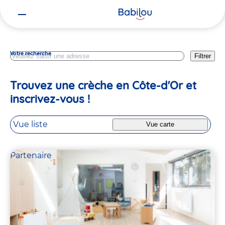
Vous
Bourgogne Franche Comte
êtes
ici
Votre recherche
Filtrer
Trouvez une crèche en Côte-d'Or et
inscrivez-vous !
Vue liste
Vue carte
Partenaire