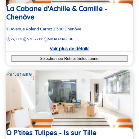
La Cabane d'Achille & Camille -
Chenôve
Adresse
71 Avenue Roland Carraz
21300
Chenôve
de
DISTANCE
27,8 KM
5:30-22:00
MICRO-CRÈCHE
la
crèche
Voir plus de détails
Sélectionnée
Retirer
Sélectionner
Partenaire
O P'tites Tulipes - Is sur Tille