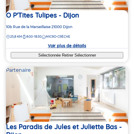
O P'Tites Tulipes - Dijon
Adresse
10b Rue de la Marseillaise
21000
Dijon
de
DISTANCE
25,8 KM
8:00-18:30
MICRO-CRÈCHE
la
crèche
Voir plus de détails
Sélectionnée
Retirer
Sélectionner
Partenaire
Les Paradis de Jules et Juliette Bas -