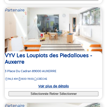
Partenaire
VYV Les Loupiots des Piedalloues -
Auxerre
Adresse
3 Place Du Cadran
89000
AUXERRE
de
DISTANCE
94,5 KM
8:00-19:00
CRÈCHE
la
crèche
Voir plus de détails
Sélectionnée
Retirer
Sélectionner
Partenaire