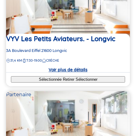
VYV Les Petits Aviateurs. - Longvic
Adresse
3A Boulevard Eiffel
21600
Longvic
de
DISTANCE
31,4 KM
7:30-19:00
CRÈCHE
la
crèche
Voir plus de détails
Sélectionnée
Retirer
Sélectionner
Partenaire