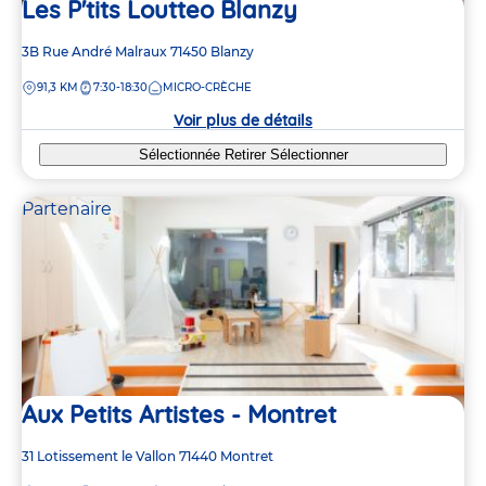
Les P'tits Loutteo Blanzy
Adresse
3B Rue André Malraux
71450
Blanzy
de
DISTANCE
91,3 KM
7:30-18:30
MICRO-CRÈCHE
la
crèche
Voir plus de détails
Sélectionnée
Retirer
Sélectionner
Partenaire
Aux Petits Artistes - Montret
Adresse
31 Lotissement le Vallon
71440
Montret
de