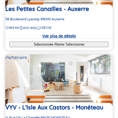
Les Petites Canailles - Auxerre
Adresse
38 Boulevard Lyautey
89000
Auxerre
de
DISTANCE
96,9 KM
CRÈCHE
8:00-18:30
la
crèche
Voir plus de détails
Sélectionnée
Retirer
Sélectionner
Partenaire
VYV - L'Isle Aux Castors - Monéteau
Adresse
14 Rue De La Chapelle
89470
MONETEAU