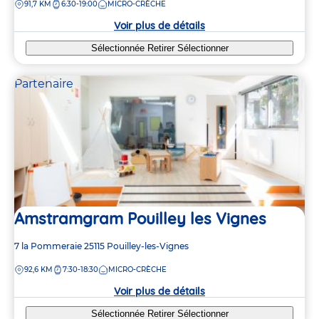
DISTANCE
91,7 KM
6:30-19:00
MICRO-CRÈCHE
la
crèche
Voir plus de détails
Sélectionnée
Retirer
Sélectionner
Partenaire
Amstramgram Pouilley les Vignes
Adresse
7 la Pommeraie
25115
Pouilley-les-Vignes
de
DISTANCE
92,6 KM
7:30-18:30
MICRO-CRÈCHE
la
crèche
Voir plus de détails
Sélectionnée
Retirer
Sélectionner