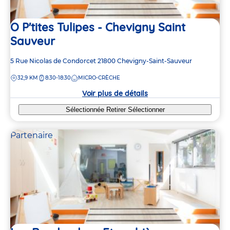
O P'tites Tulipes - Chevigny Saint
Sauveur
Adresse
5 Rue Nicolas de Condorcet
21800
Chevigny-Saint-Sauveur
de
DISTANCE
32,9 KM
8:30-18:30
MICRO-CRÈCHE
la
crèche
Voir plus de détails
Sélectionnée
Retirer
Sélectionner
Partenaire