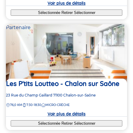
crèche
Voir plus de détails
Sélectionnée
Retirer
Sélectionner
Partenaire
Les P'tits Loutteo - Chalon sur Saône
Adresse
23 Rue du Champ Gaillard
71100
Chalon-sur-Saône
de
DISTANCE
76,0 KM
7:30-18:30
MICRO-CRÈCHE
la
crèche
Voir plus de détails
Sélectionnée
Retirer
Sélectionner