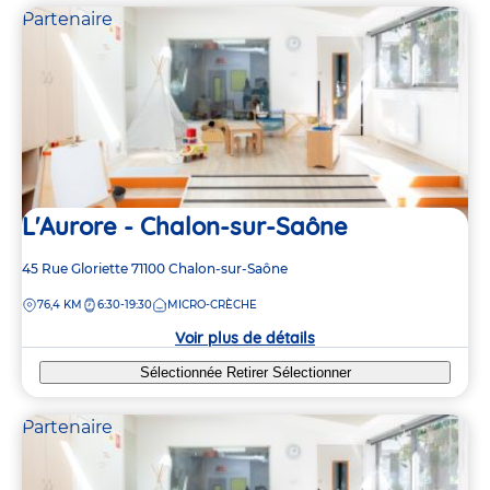
Partenaire
L'Aurore - Chalon-sur-Saône
Adresse
45 Rue Gloriette
71100
Chalon-sur-Saône
de
DISTANCE
76,4 KM
6:30-19:30
MICRO-CRÈCHE
la
crèche
Voir plus de détails
Sélectionnée
Retirer
Sélectionner
Partenaire