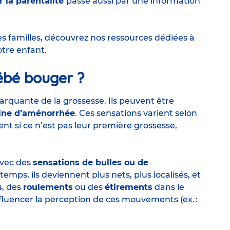
 la parentalité
passe aussi par une information
es familles
, découvrez nos ressources dédiées à
otre enfant.
ébé bouger ?
rquante de la grossesse. Ils peuvent être
aine d’aménorrhée
. Ces sensations varient selon
nt si ce n’est pas leur première grossesse,
avec des
sensations de bulles ou de
 temps, ils deviennent plus nets, plus localisés, et
s
, des
roulements
ou des
étirements
dans le
luencer la perception de ces mouvements (ex. :