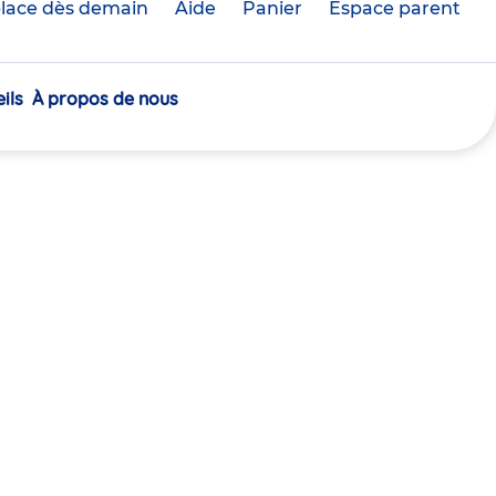
lace dès demain
Aide
Panier
crèche(s)
Espace parent
sélectionnée(s)
ils
À propos de nous