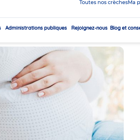
e entre les gaz et le
Toutes nos crèches
Ma p
s
Administrations publiques
Rejoignez-nous
Blog et conse
Navigation
Partager
principale