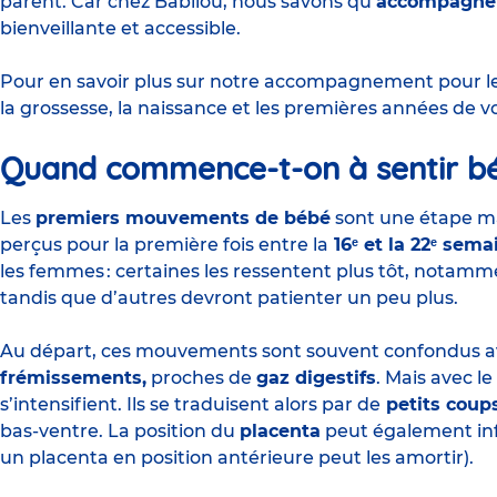
parent. Car chez Babilou, nous savons qu’
accompagner
bienveillante et accessible.
Pour en savoir plus sur notre accompagnement
pour l
la grossesse, la naissance et les premières années de v
Quand commence-t-on à sentir b
Les
premiers mouvements de bébé
sont une étape ma
perçus pour la première fois entre la
16ᵉ et la 22ᵉ sem
les femmes : certaines les ressentent plus tôt, notamme
tandis que d’autres devront patienter un peu plus.
Au départ, ces mouvements sont souvent confondus 
frémissements,
proches de
gaz digestifs
. Mais avec le
s’intensifient. Ils se traduisent alors par de
petits coup
bas-ventre. La position du
placenta
peut également inf
un placenta en position antérieure peut les amortir).