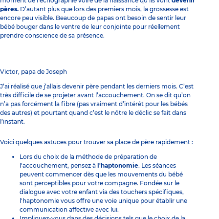
moment de l’échographie voire de la naissance qu’ils vont
devenir
pères.
D’autant plus que lors des premiers mois, la grossesse est
encore peu visible. Beaucoup de papas ont besoin de sentir leur
bébé bouger dans le ventre de leur conjointe pour réellement
prendre conscience de sa présence.
Victor, papa de Joseph
J’ai réalisé que j’allais devenir père pendant les derniers mois. C’est
très difficile de se projeter avant l’accouchement. On se dit qu’on
n’a pas forcément la fibre (pas vraiment d’intérêt pour les bébés
des autres) et pourtant quand c’est le nôtre le déclic se fait dans
l’instant.
Voici quelques astuces pour trouver sa place de père rapidement :
Lors du choix de la méthode de préparation de
l'accouchement, pensez à
l'haptonomie
. Les séances
peuvent commencer dès que les mouvements du bébé
sont perceptibles pour votre compagne. Fondée sur le
dialogue avec votre enfant via des touchers spécifiques,
l'haptonomie vous offre une voie unique pour établir une
communication affective avec lui.
Impliquez-vous dans des décisions tels que le choix de la