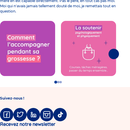
mère en est capable directement. Pas le père, en tout cas pas moi.
Moi qui n'avais jamais tellement douté de moi, je remettais tout en
question.
Suivante
Go
Go
Go
to
to
to
slide
slide
slide
1
2
3
Suivez-nous !
Facebook
Twitter
Linkedin
Instagram
Tiktok
Recevez notre newsletter