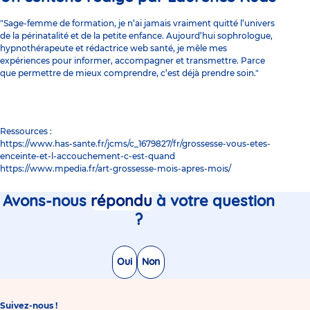
"Sage-femme de formation, je n’ai jamais vraiment quitté l’univers
de la périnatalité et de la petite enfance. Aujourd’hui sophrologue,
hypnothérapeute et rédactrice web santé, je mêle mes
expériences pour informer, accompagner et transmettre. Parce
que permettre de mieux comprendre, c’est déjà prendre soin."
Ressources :
https://www.has-sante.fr/jcms/c_1679827/fr/grossesse-vous-etes-
enceinte-et-l-accouchement-c-est-quand
https://www.mpedia.fr/art-grossesse-mois-apres-mois/
Avons-nous
répondu
à votre question
?
Oui
Non
Suivez-nous !