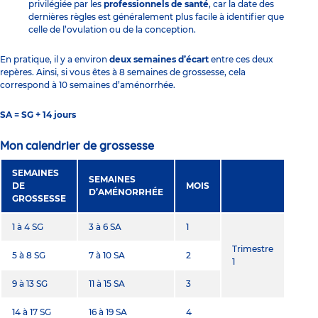
privilégiée par les
professionnels de santé
, car la date des
dernières règles est généralement plus facile à identifier que
celle de l’ovulation ou de la conception.
En pratique, il y a environ
deux semaines d’écart
entre ces deux
repères. Ainsi, si vous êtes à 8 semaines de grossesse, cela
correspond à 10 semaines d’aménorrhée.
SA = SG + 14 jours
Mon calendrier de grossesse
SEMAINES
SEMAINES
DE
MOIS
D’AMÉNORRHÉE
GROSSESSE
1 à 4 SG
3 à 6 SA
1
Trimestre
5 à 8 SG
7 à 10 SA
2
1
9 à 13 SG
11 à 15 SA
3
14 à 17 SG
16 à 19 SA
4