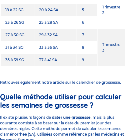
Trimestre
18 à 22 SG
20 à 24 SA
5
2
23 à 26 SG
25 à 28 SA
6
27 à 30 SG
29 à 32 SA
7
Trimestre
31 à 34 SG
33 à 36 SA
8
3
35 à 39 SG
37 à 41 SA
9
Retrouvez également notre article sur le
calendrier de grossesse
.
Quelle méthode utiliser pour calculer
les semaines de grossesse ?
Il existe plusieurs façons de
dater une grossesse
, mais la plus
courante consiste à se baser sur la date du premier jour des
dernières règles. Cette méthode permet de calculer les semaines
d’aménorrhée (SA), utilisées comme référence par les médecins et
les sages-femmes.