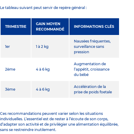
Le tableau suivant peut servir de repère général :
GAIN MOYEN
TRIMESTRE
INFORMATIONS CLÉS
RECOMMANDÉ
Nausées fréquentes,
1er
1 à 2 kg
surveillance sans
pression
Augmentation de
2ème
4 à 6 kg
l’appétit, croissance
du bébé
Accélération de la
3ème
4 à 6 kg
prise de poids foetale
Ces recommandations peuvent varier selon les situations
individuelles. L’essentiel est de rester à l’écoute de son corps,
d’adapter son activité et de privilégier une alimentation équilibrée,
sans se restreindre inutilement.