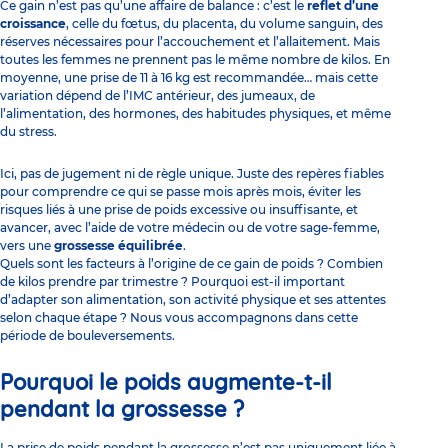
Ce gain n’est pas qu’une affaire de balance : c’est le
reflet d’une
croissance
, celle du fœtus, du placenta, du volume sanguin, des
réserves nécessaires pour l’accouchement et l’allaitement. Mais
toutes les femmes ne prennent pas le même nombre de kilos. En
moyenne, une prise de 11 à 16 kg est recommandée… mais cette
variation dépend de l’IMC antérieur, des jumeaux, de
l’alimentation, des hormones, des habitudes physiques, et même
du stress.
Ici, pas de jugement ni de règle unique. Juste des repères fiables
pour comprendre ce qui se passe mois après mois, éviter les
risques liés à une prise de poids excessive ou insuffisante, et
avancer, avec l’aide de votre médecin ou de votre sage-femme,
vers une
grossesse équilibrée
.
Quels sont les facteurs à l’origine de ce gain de poids ? Combien
de kilos prendre par trimestre ? Pourquoi est-il important
d’adapter son alimentation, son activité physique et ses attentes
selon chaque étape ? Nous vous accompagnons dans cette
période de bouleversements.
Pourquoi le poids augmente-t-il
pendant la grossesse ?
La prise de poids pendant la grossesse n’est pas uniquement liée à