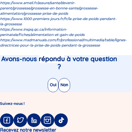
https://www.ameli.fr/assure/sante/devenir-
parent/grossesse/grossesse-en-bonne-sante/grossesse-
alimentation/grossesse-prise-de-poids
https://www.1000-premiers-jours.fr/fr/la-prise-de-poids-pendant-
la-grossesse
https://www.inspq.qc.ca/information-
perinatale/fiches/alimentation-et-gain-de-poids
https://www.msdmanuals.com/fr/professional/multimedia/table/lignes-
directrices-pour-la-prise-de-poids-pendant-la-grossesse
Avons-nous
répondu
à votre question
?
Oui
Non
Suivez-nous !
Facebook
Twitter
Linkedin
Instagram
Tiktok
Recevez notre newsletter