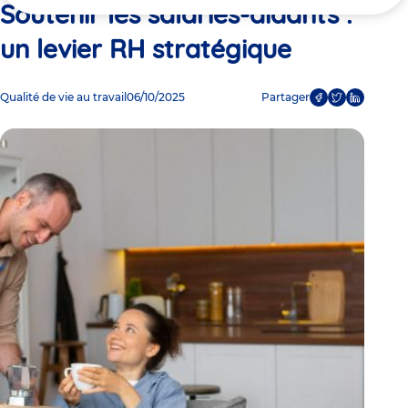
ici
Soutenir les salariés-aidants :
un levier RH stratégique
Qualité de vie au travail
06/10/2025
Partager