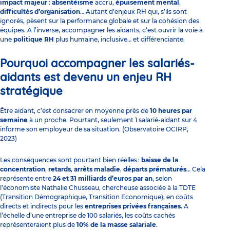
impact majeur
:
absentéisme
accru,
épuisement mental
,
difficultés d’organisation
… Autant d’enjeux RH qui, s’ils sont
ignorés, pèsent sur la performance globale et sur la cohésion des
équipes. À l’inverse, accompagner les aidants, c’est ouvrir la voie à
une
politique RH
plus humaine, inclusive… et différenciante.
Pourquoi accompagner les salariés-
aidants est devenu un enjeu RH
stratégique
Être aidant, c’est consacrer en moyenne près de
10 heures par
semaine
à un proche. Pourtant, seulement 1 salarié-aidant sur 4
informe son employeur de sa situation. (Observatoire OCIRP,
2023)
Les conséquences sont pourtant bien réelles :
baisse de la
concentration
,
retards
,
arrêts maladie
,
départs prématurés
… Cela
représente entre
24 et 31 milliards d’euros par an
, selon
l’économiste Nathalie Chusseau, chercheuse associée à la TDTE
(Transition Démographique, Transition Economique), en coûts
directs et indirects pour les
entreprises privées françaises.
A
l’échelle d’une entreprise de 100 salariés, les coûts cachés
représenteraient plus de
10% de la masse salariale
.