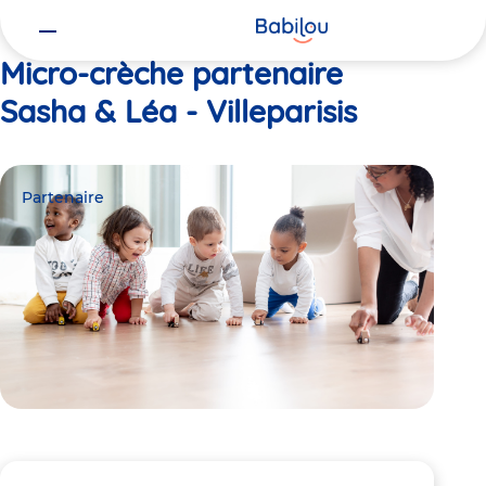
Vous
Accueil
Sasha & Léa - Villeparisis
êtes
ici
Micro-crèche partenaire
Sasha & Léa - Villeparisis
Partenaire