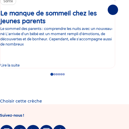
Santé
Sa
Le manque de sommeil chez les
Gr
Suivante
jeunes parents
Article
co
Le sommeil des parents : comprendre les nuits avec un nouveau-
Les 
né L'arrivée d'un bébé est un moment rempli d'émotions, de
les 
découvertes et de bonheur. Cependant, elle s'accompagne aussi
l'es
de nombreux
gast
Lire la suite
Lire 
Go
Go
Go
Go
Go
Go
to
to
to
to
to
to
slide
slide
slide
slide
slide
slide
1
2
3
4
5
6
Choisir cette crèche
Suivez-nous !