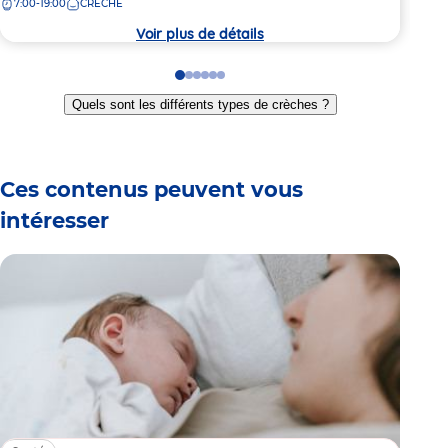
7:00-19:00
CRÈCHE
7:
la
la
crèche
crèc
Voir plus de détails
Go
Go
Go
Go
Go
Go
to
to
to
to
to
to
Quels sont les différents types de crèches ?
slide
slide
slide
slide
slide
slide
1
2
3
4
5
6
Ces contenus peuvent vous
intéresser