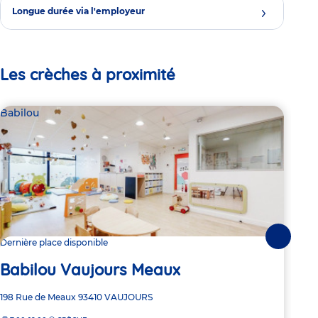
Longue durée via l'employeur
Les crèches à proximité
Babilou
Bab
Suivante
Dernière place disponible
2 pl
Babilou Vaujours Meaux
Ba
Adresse
198 Rue de Meaux
93410
VAUJOURS
Adre
55-5
de
de