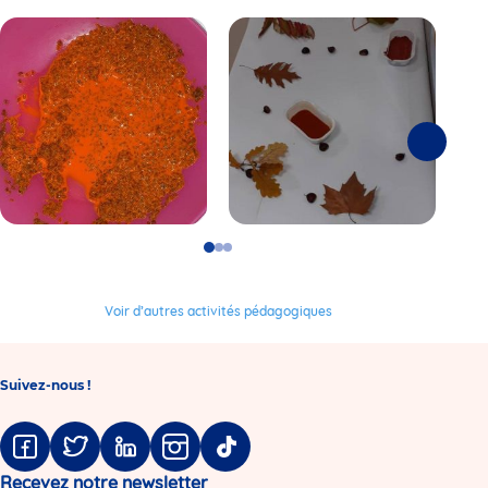
Suivante
Go
Go
Go
to
to
to
slide
slide
slide
1
2
3
Voir d’autres activités pédagogiques
Suivez-nous !
Facebook
Twitter
Linkedin
Instagram
Tiktok
Recevez notre newsletter