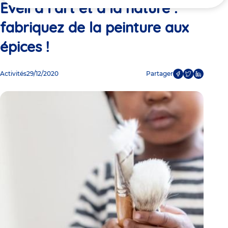
ici
Eveil à l’art et à la nature :
fabriquez de la peinture aux
épices !
Activités
29/12/2020
Partager