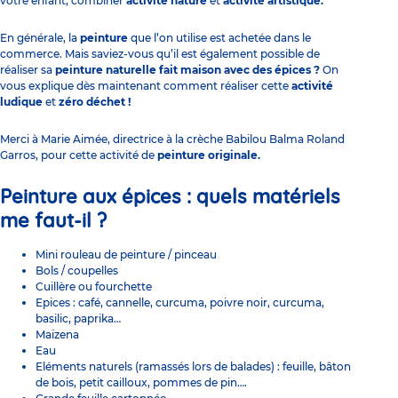
votre enfant, combiner
activité nature
et
activité artistique.
En générale, la
peinture
que l’on utilise est achetée dans le
commerce. Mais saviez-vous qu’il est également possible de
réaliser sa
peinture naturelle fait maison
avec des épices ?
On
vous explique dès maintenant comment réaliser cette
activité
ludique
et
zéro déchet !
Merci à Marie Aimée, directrice à la
crèche Babilou Balma Roland
Garros
, pour cette activité de
peinture originale
.
Peinture aux épices :
quels matériels
me faut-il ?
Mini rouleau de peinture / pinceau
Bols / coupelles
Cuillère ou fourchette
Epices : café, cannelle, curcuma, poivre noir, curcuma,
basilic, paprika…
Maïzena
Eau
Eléments naturels (ramassés lors de balades) : feuille, bâton
de bois, petit cailloux, pommes de pin….