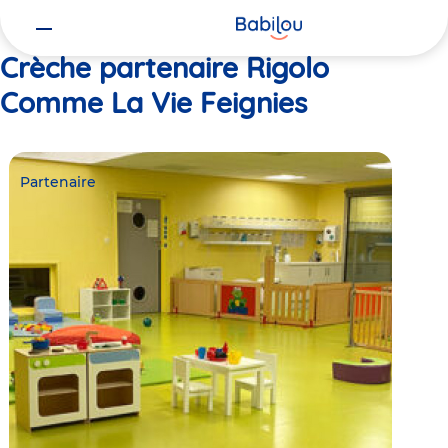
Vous
Accueil
Rigolo Comme La Vie Feignies
êtes
ici
Crèche partenaire Rigolo
Comme La Vie Feignies
Partenaire