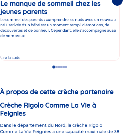
Le manque de sommeil chez les
Gr
Suivante
jeunes parents
Article
co
Le sommeil des parents : comprendre les nuits avec un nouveau-
Les 
né L'arrivée d'un bébé est un moment rempli d'émotions, de
les 
découvertes et de bonheur. Cependant, elle s'accompagne aussi
l'es
de nombreux
gast
Lire la suite
Lire 
Go
Go
Go
Go
Go
Go
to
to
to
to
to
to
slide
slide
slide
slide
slide
slide
1
2
3
4
5
6
À propos de cette crèche partenaire
Crèche Rigolo Comme La Vie à
Feignies
Dans le département du Nord, la crèche Rigolo
Comme La Vie Feignies a une capacité maximale de 38