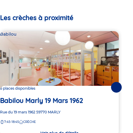
Les crèches à proximité
Babilou
Bab
6 places disponibles
3 pl
Suivante
Babilou Marly 19 Mars 1962
Ba
Adresse
Rue du 19 mars 1962
59770
MARLY
Adre
15 R
de
de
7:45-18:45
CRÈCHE
7:
la
la
crèche
crèc