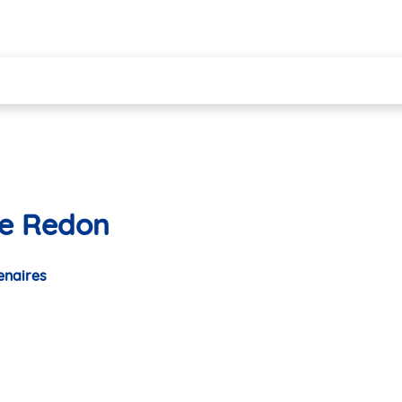
le Redon
enaires