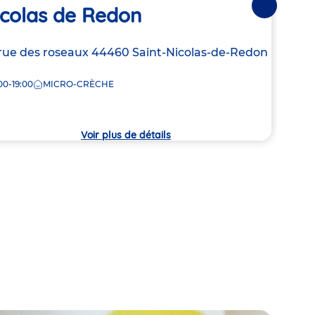
icolas de Redon
Bo
Suivantes
resse
rue des roseaux
44460
Saint-Nicolas-de-Redon
Adre
2 Im
de
Bois
00-19:00
MICRO-CRÈCHE
la
7:45
che
crèc
Voir plus de détails