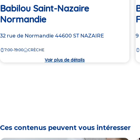
Babilou Saint-Nazaire
B
Normandie
F
Adresse
32 rue de Normandie
44600
ST NAZAIRE
A
9
de
d
7:00-19:00
CRÈCHE
la
la
crèche
c
Voir plus de détails
Ces contenus peuvent vous intéresser