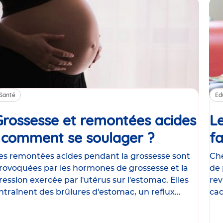
Santé
Ed
Grossesse et remontées acides
Le
: comment se soulager ?
Article
fa
es remontées acides pendant la grossesse sont
Che
rovoquées par les hormones de grossesse et la
de 
ression exercée par l'utérus sur l'estomac. Elles
rev
ntraînent des brûlures d'estomac, un reflux
cac
astrique
le