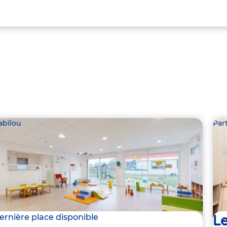
abilou
Par
Le
ernière place disponible