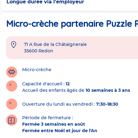
Longue durée via l'employeur
Micro-crèche partenaire Puzzle
71 A Rue de la Châtaigneraie
Adresse
35600
Redon
de
la
crèche
Micro-crèche
Capacité d'accueil
12
Accueil des enfants âgés de
10 semaines à 3 ans
Ouverture du lundi au vendredi :
7:30-18:30
Période de fermeture :
Fermée 3 semaines en août
Fermée entre Noël et jour de l'An