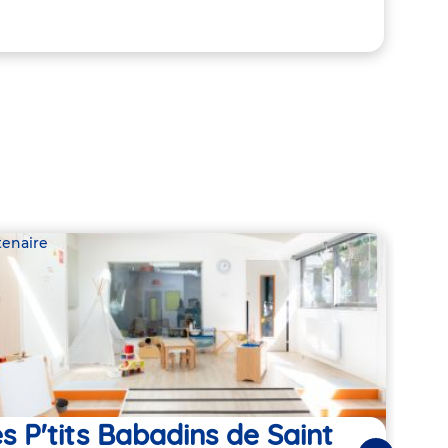
tenaire
Parte
s P'tits Babadins de Saint
Cho