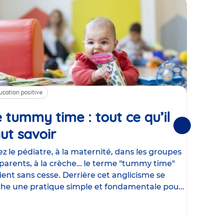
ucation positive
Alim
 tummy time : tout ce qu’il
Cha
Suivantes
ut savoir
Article
mé
con
z le pédiatre, à la maternité, dans les groupes
parents, à la crèche… le terme "tummy time"
Le la
ient sans cesse. Derrière cet anglicisme se
d’ut
he une pratique simple et fondamentale pour
temp
rapi
crée