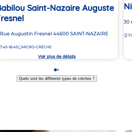
N
abilou Saint-Nazaire Auguste
resnel
Ad
30 
de
dresse
 Rue Augustin Fresnel
44600
SAINT-NAZAIRE
7:
la
e
crè
7:45-18:45
MICRO-CRÈCHE
rèche
Voir plus de détails
Go
Go
to
to
Quels sont les différents types de crèches ?
slide
slide
1
2