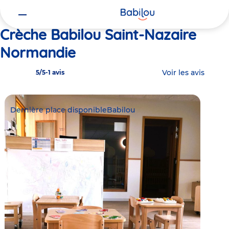
Vous
Accueil
Babilou Saint-Nazaire Normandie
êtes
ici
Crèche Babilou Saint-Nazaire
Normandie
Voir les avis
5/5
-
1 avis
Dernière place disponible
Babilou