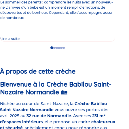
Le sommeil des parents : comprendre les nuits avec un nouveau-
Les 
né L'arrivée d'un bébé est un moment rempli d'émotions, de
les 
découvertes et de bonheur. Cependant, elle s'accompagne aussi
l'es
de nombreux
gast
Lire la suite
Lire 
Go
Go
Go
Go
Go
Go
to
to
to
to
to
to
slide
slide
slide
slide
slide
slide
1
2
3
4
5
6
À propos de cette crèche
Bienvenue à la Crèche Babilou Saint-
Nazaire Normandie
🏡
Nichée au cœur de Saint-Nazaire, la
Crèche Babilou
Saint-Nazaire Normandie
vous ouvre ses portes dès
avril 2025 au
32 rue de Normandie
. Avec ses
231 m²
d’espaces intérieurs
, elle propose un cadre
chaleureux
et sécurisé
, spécialement conçu pour répondre aux