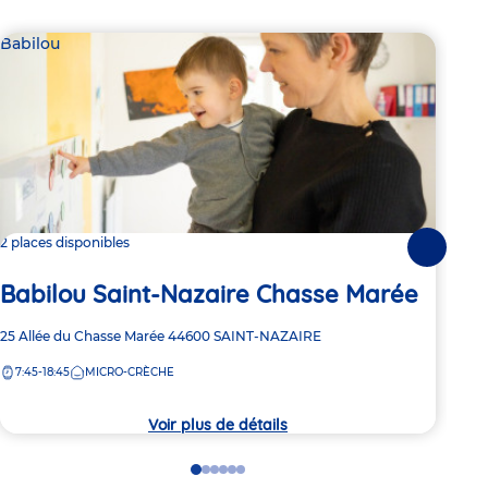
Babilou
Bab
2 places disponibles
Dern
Suivante
Ba
Babilou Saint-Nazaire Chasse Marée
Fr
Adresse
25 Allée du Chasse Marée
44600
SAINT-NAZAIRE
de
Adre
9 Ru
7:45-18:45
MICRO-CRÈCHE
la
de
7:
crèche
la
crèc
Voir plus de détails
Go
Go
Go
Go
Go
Go