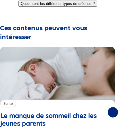
to
to
to
to
to
to
Quels sont les différents types de crèches ?
slide
slide
slide
slide
slide
slide
1
2
3
4
5
6
Ces contenus peuvent vous
intéresser
Santé
Sa
Le manque de sommeil chez les
Gr
Suivante
jeunes parents
Article
co