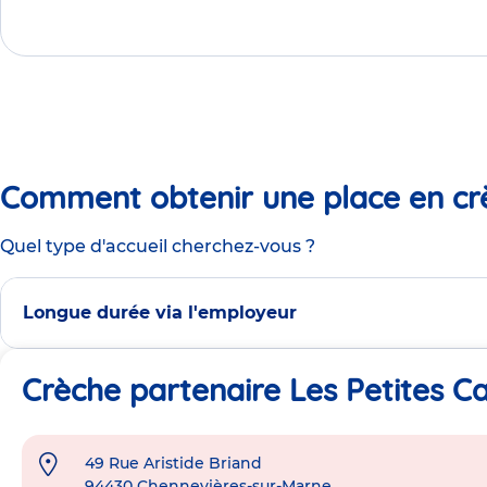
Comment obtenir une place en cr
Quel type d'accueil cherchez-vous ?
Longue durée via l'employeur
Crèche partenaire Les Petites C
49 Rue Aristide Briand
Adresse
94430
Chennevières-sur-Marne