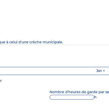
que à celui d'une crèche municipale.
3
et +
r
Nombre d'heures de garde par 
h