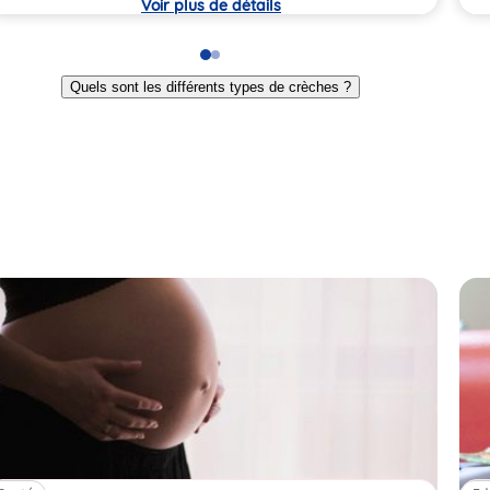
Voir plus de détails
Go
Go
to
to
Quels sont les différents types de crèches ?
slide
slide
1
2