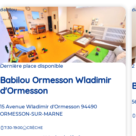
Babilou
B
Dernière place disponible
2
Babilou Ormesson Wladimir
B
d'Ormesson
A
5
Adresse
15 Avenue Wladimir d'Ormesson
94490
d
de
ORMESSON-SUR-MARNE
la
la
c
7:30-19:00
CRÈCHE
crèche