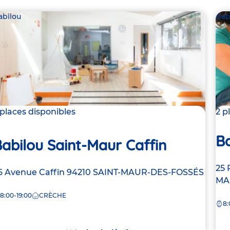
abilou
Bab
 places disponibles
2 p
Ba
abilou Saint-Maur Caffin
Ad
25 
dresse
6 Avenue Caffin
94210
SAINT-MAUR-DES-FOSSÉS
de
MA
e
la
8:00-19:00
CRÈCHE
8:
crè
rèche