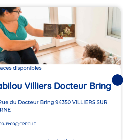
ilou
Babil
laces disponibles
2 pla
Suivantes
bilou Villiers Docteur Bring
Bab
resse
Rue du Docteur Bring
94350
VILLIERS SUR
Adre
72 Ru
RNE
de
7:30
la
00-19:00
CRÈCHE
che
crèc