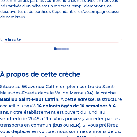
Le sommeil des parents : comprendre les nuits avec un nouveau-
Les 
né L'arrivée d'un bébé est un moment rempli d'émotions, de
les 
découvertes et de bonheur. Cependant, elle s'accompagne aussi
l'es
de nombreux
gast
Lire la suite
Lire 
Go
Go
Go
Go
Go
Go
to
to
to
to
to
to
slide
slide
slide
slide
slide
slide
1
2
3
4
5
6
À propos de cette crèche
Située au 56 avenue Caffin en plein centre de Saint-
Maur-des-Fossés dans le Val de Marne (94), la crèche
Babilou Saint-Maur Caffin
. À cette adresse, la structure
accueille jusqu’à
14 enfants âgés de 10 semaines à 4
ans
. Notre établissement est ouvert du lundi au
vendredi de 7h45 à 19h. Vous pouvez y accéder par les
transports en commun (bus ou RER). Si vous préférez
vous déplacer en voiture, nous sommes à moins de dix