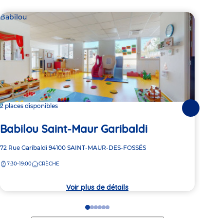
Babilou
Bab
2 places disponibles
2 pl
Suivante
Babilou Saint-Maur Garibaldi
Ba
Adresse
72 Rue Garibaldi
94100
SAINT-MAUR-DES-FOSSÉS
Adre
47 b
de
de
7:30-19:00
CRÈCHE
7:
la
la
crèche
crèc
Voir plus de détails
Go
Go
Go
Go
Go
Go
to
to
to
to
to
to