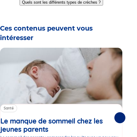
Quels sont les différents types de crèches ?
slide
slide
slide
slide
slide
slide
1
2
3
4
5
6
Ces contenus peuvent vous
intéresser
Santé
Sa
Le manque de sommeil chez les
Gr
Suivante
jeunes parents
Article
co