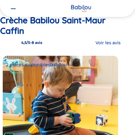
Vous
Accueil
Babilou Saint-Maur Caffin
êtes
ici
Crèche Babilou Saint-Maur
Caffin
Voir les avis
4,5/5
-
8 avis
2 places disponibles
Babilou