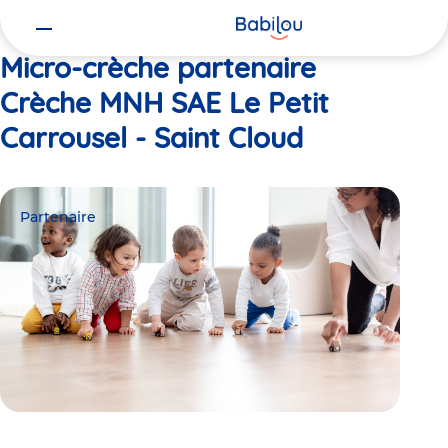
Vous
Accueil
Crèche MNH SAE Le Petit Carrousel - Saint Cloud
êtes
ici
Micro-crèche partenaire
Crèche MNH SAE Le Petit
Carrousel - Saint Cloud
Partenaire