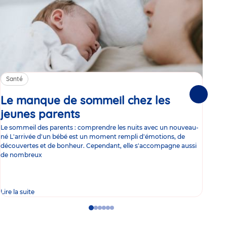
Santé
Sa
Le manque de sommeil chez les
Gr
Suivante
jeunes parents
Article
co
Le sommeil des parents : comprendre les nuits avec un nouveau-
Les 
né L'arrivée d'un bébé est un moment rempli d'émotions, de
les 
découvertes et de bonheur. Cependant, elle s'accompagne aussi
l'es
de nombreux
gast
Lire la suite
Lire 
Go
Go
Go
Go
Go
Go
to
to
to
to
to
to
slide
slide
slide
slide
slide
slide