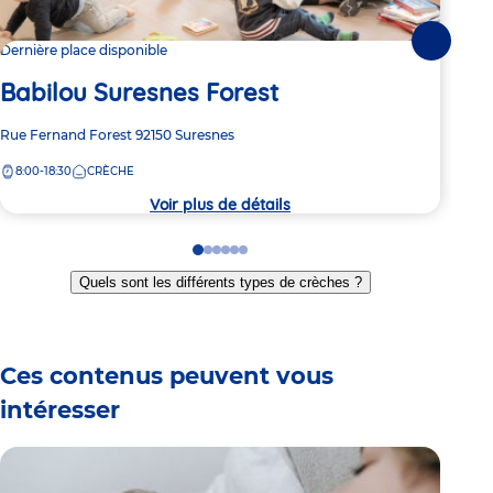
Suivante
Dernière place disponible
Dern
Babilou Suresnes Forest
Ba
Adresse
Rue Fernand Forest
92150
Suresnes
Adre
52 A
de
de
8:00-18:30
CRÈCHE
8:
la
la
crèche
crèc
Voir plus de détails
Go
Go
Go
Go
Go
Go
to
to
to
to
to
to
Quels sont les différents types de crèches ?
slide
slide
slide
slide
slide
slide
1
2
3
4
5
6
Ces contenus peuvent vous
intéresser