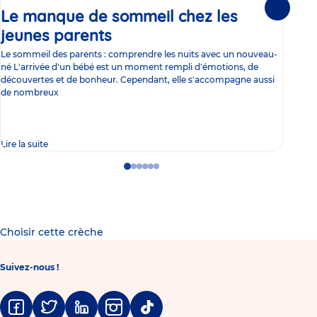
Le manque de sommeil chez les
Gr
Suivante
jeunes parents
Article
co
Le sommeil des parents : comprendre les nuits avec un nouveau-
Les 
né L'arrivée d'un bébé est un moment rempli d'émotions, de
les 
découvertes et de bonheur. Cependant, elle s'accompagne aussi
l'es
de nombreux
gast
Lire la suite
Lire 
Go
Go
Go
Go
Go
Go
to
to
to
to
to
to
slide
slide
slide
slide
slide
slide
1
2
3
4
5
6
Choisir cette crèche
Suivez-nous !
Facebook
Twitter
Linkedin
Instagram
Tiktok