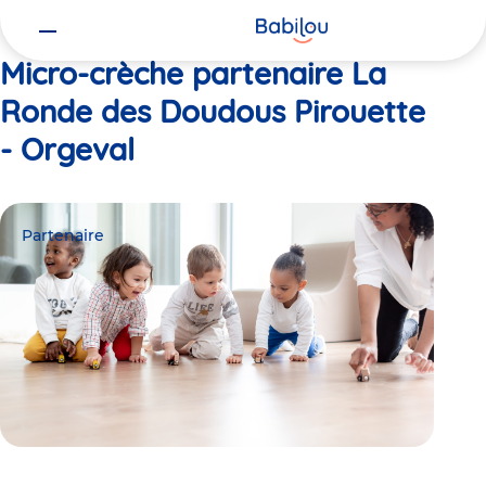
Vous
Accueil
La Ronde des Doudous Pirouette - Orgeval
êtes
ici
Micro-crèche partenaire La
Ronde des Doudous Pirouette
- Orgeval
Partenaire