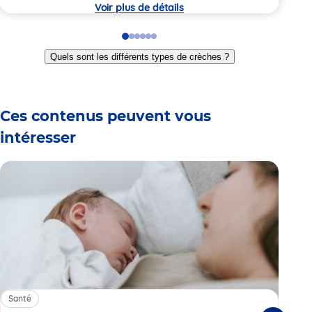
crèche
crèc
Voir plus de détails
Go
Go
Go
Go
Go
Go
to
to
to
to
to
to
Quels sont les différents types de crèches ?
slide
slide
slide
slide
slide
slide
1
2
3
4
5
6
Ces contenus peuvent vous
intéresser
Santé
Sa