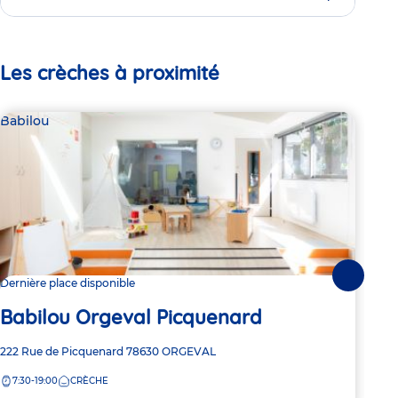
Les crèches à proximité
Babilou
Bab
Suivante
Dernière place disponible
Dern
Babilou Orgeval Picquenard
Ba
Adresse
222 Rue de Picquenard
78630
ORGEVAL
Adre
29 R
de
de
7:30-19:00
CRÈCHE
7:
la
la