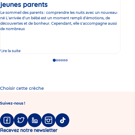
jeunes parents
Article
co
Le sommeil des parents : comprendre les nuits avec un nouveau-
Les 
né L'arrivée d'un bébé est un moment rempli d'émotions, de
les 
découvertes et de bonheur. Cependant, elle s'accompagne aussi
l'es
de nombreux
gast
Lire la suite
Lire 
Go
Go
Go
Go
Go
Go
to
to
to
to
to
to
slide
slide
slide
slide
slide
slide
1
2
3
4
5
6
Choisir cette crèche
Suivez-nous !
Facebook
Twitter
Linkedin
Instagram
Tiktok
Recevez notre newsletter