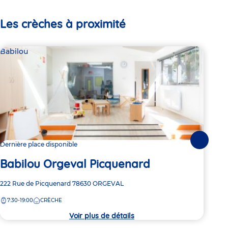
Les crèches à proximité
Babilou
Bab
Suivante
Dernière place disponible
Dern
Babilou Orgeval Picquenard
Ba
Adresse
222 Rue de Picquenard
78630
ORGEVAL
Adre
29 R
de
de
7:30-19:00
CRÈCHE
7:
la
la
crèche
crèc
Voir plus de détails