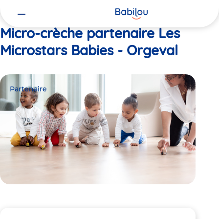
Vous
Accueil
Les Microstars Babies - Orgeval
êtes
ici
Micro-crèche partenaire Les
Microstars Babies - Orgeval
Partenaire