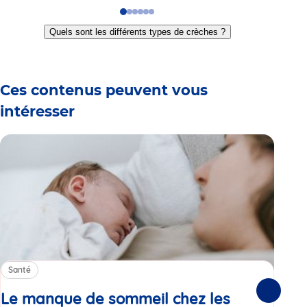
Go
Go
Go
Go
Go
Go
to
to
to
to
to
to
Quels sont les différents types de crèches ?
slide
slide
slide
slide
slide
slide
1
2
3
4
5
6
Ces contenus peuvent vous
intéresser
Santé
Sa
Le manque de sommeil chez les
Gr
Suivante