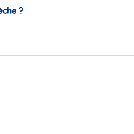
èche ?