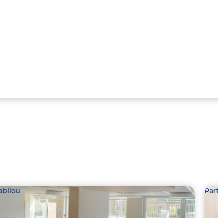
abilou
Par