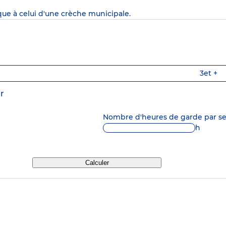
que à celui d'une crèche municipale.
3
et +
r
Nombre d'heures de garde par 
h
Calculer