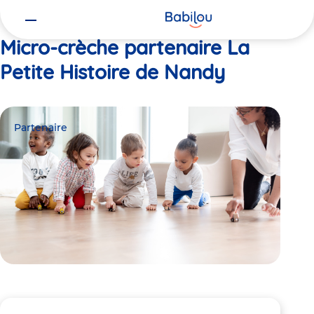
Vous
Accueil
La Petite Histoire de Nandy
êtes
ici
Micro-crèche partenaire La
Petite Histoire de Nandy
Partenaire