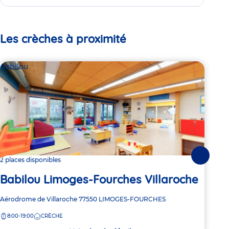
Les crèches à proximité
Babilou
Bab
Suivante
2 places disponibles
Dern
Babilou Limoges-Fourches Villaroche
Ba
Adresse
Aérodrome de Villaroche
77550
LIMOGES-FOURCHES
Adre
77 R
de
de
8:00-19:00
CRÈCHE
8:
la
la
crèche
crèc