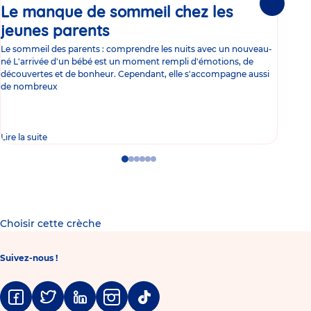
Le manque de sommeil chez les
Gr
Suivante
jeunes parents
Article
co
Le sommeil des parents : comprendre les nuits avec un nouveau-
Les 
né L'arrivée d'un bébé est un moment rempli d'émotions, de
les 
découvertes et de bonheur. Cependant, elle s'accompagne aussi
l'es
de nombreux
gast
Lire la suite
Lire 
Go
Go
Go
Go
Go
Go
to
to
to
to
to
to
slide
slide
slide
slide
slide
slide
1
2
3
4
5
6
Choisir cette crèche
Suivez-nous !
Facebook
Twitter
Linkedin
Instagram
Tiktok