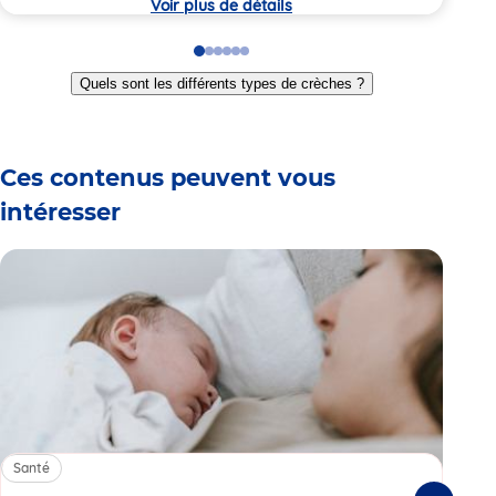
Voir plus de détails
Go
Go
Go
Go
Go
Go
to
to
to
to
to
to
Quels sont les différents types de crèches ?
slide
slide
slide
slide
slide
slide
1
2
3
4
5
6
Ces contenus peuvent vous
intéresser
Santé
Sa