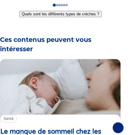
Go
Go
Go
Go
Go
Go
to
to
to
to
to
to
Quels sont les différents types de crèches ?
slide
slide
slide
slide
slide
slide
1
2
3
4
5
6
Ces contenus peuvent vous
intéresser
Santé
Sa
Le manque de sommeil chez les
Gr
Suivante