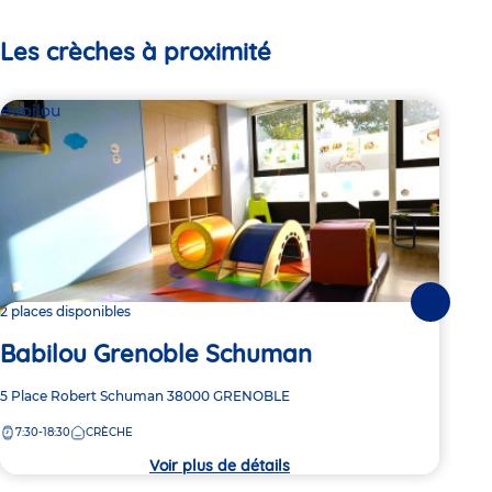
Les crèches à proximité
Babilou
Par
Le
Suivante
2 places disponibles
Babilou Grenoble Schuman
Adre
1020
de
Adresse
5 Place Robert Schuman
38000
GRENOBLE
7:
la
de
crèc
7:30-18:30
CRÈCHE
la
crèche
Voir plus de détails