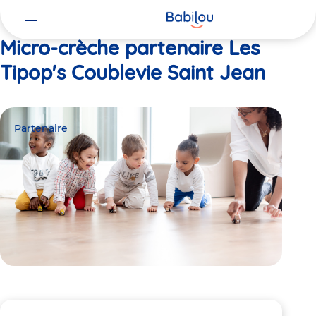
Vous
Accueil
Les Tipop's Coublevie Saint Jean
êtes
ici
Micro-crèche partenaire Les
Tipop's Coublevie Saint Jean
Partenaire