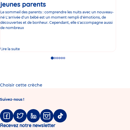
jeunes parents
Article
co
Le sommeil des parents : comprendre les nuits avec un nouveau-
Les 
né L'arrivée d'un bébé est un moment rempli d'émotions, de
les 
découvertes et de bonheur. Cependant, elle s'accompagne aussi
l'es
de nombreux
gast
Lire la suite
Lire 
Go
Go
Go
Go
Go
Go
to
to
to
to
to
to
slide
slide
slide
slide
slide
slide
1
2
3
4
5
6
Choisir cette crèche
Suivez-nous !
Facebook
Twitter
Linkedin
Instagram
Tiktok
Recevez notre newsletter