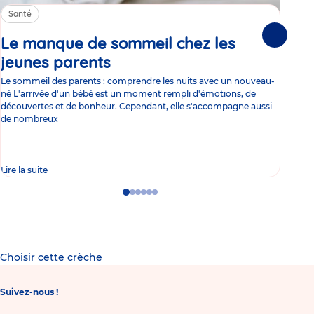
Santé
Sa
Le manque de sommeil chez les
Gr
Suivante
jeunes parents
Article
co
Le sommeil des parents : comprendre les nuits avec un nouveau-
Les 
né L'arrivée d'un bébé est un moment rempli d'émotions, de
les 
découvertes et de bonheur. Cependant, elle s'accompagne aussi
l'es
de nombreux
gast
Lire la suite
Lire 
Go
Go
Go
Go
Go
Go
to
to
to
to
to
to
slide
slide
slide
slide
slide
slide
1
2
3
4
5
6
Choisir cette crèche
Suivez-nous !