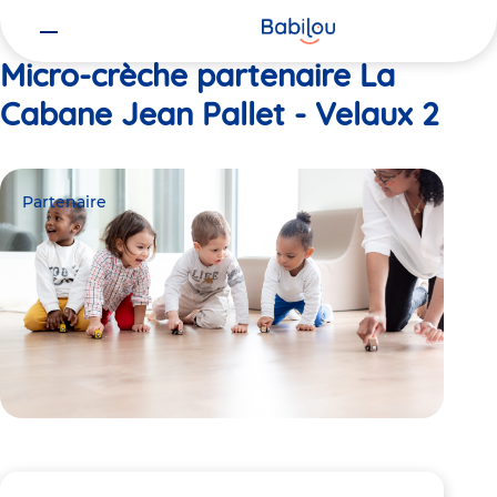
Vous
Accueil
La Cabane Jean Pallet - Velaux 2
êtes
ici
Micro-crèche partenaire La
Cabane Jean Pallet - Velaux 2
Partenaire