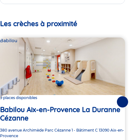
Les crèches à proximité
Babilou
Par
La
9 places disponibles
Suivante
Babilou Aix-en-Provence La Duranne
Adre
1900
Cézanne
de
5:
la
crèc
Adresse
380 avenue Archimède
Parc Cézanne 1 - Bâtiment C
13090
Aix-en-
de
Provence