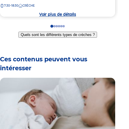
la
7:30-18:30
CRÈCHE
crèche
Voir plus de détails
Go
Go
Go
Go
Go
Go
to
to
to
to
to
to
Quels sont les différents types de crèches ?
slide
slide
slide
slide
slide
slide
1
2
3
4
5
6
Ces contenus peuvent vous
intéresser