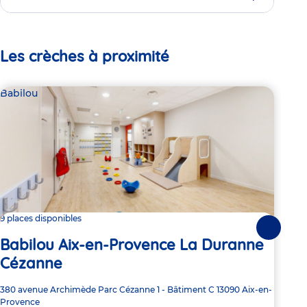
Les crèches à proximité
Babilou
Par
La
9 places disponibles
Suivante
Babilou Aix-en-Provence La Duranne
Adre
1900
Cézanne
de
5:
la
crèc
Adresse
380 avenue Archimède
Parc Cézanne 1 - Bâtiment C
13090
Aix-en-
de
Provence