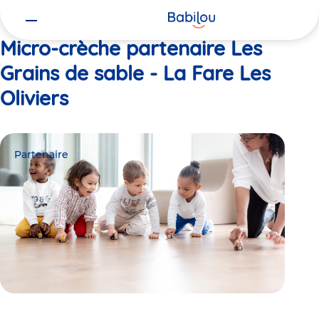
Vous
Accueil
Les Grains de sable - La Fare Les Oliviers
êtes
ici
Micro-crèche partenaire Les
Grains de sable - La Fare Les
Oliviers
Partenaire