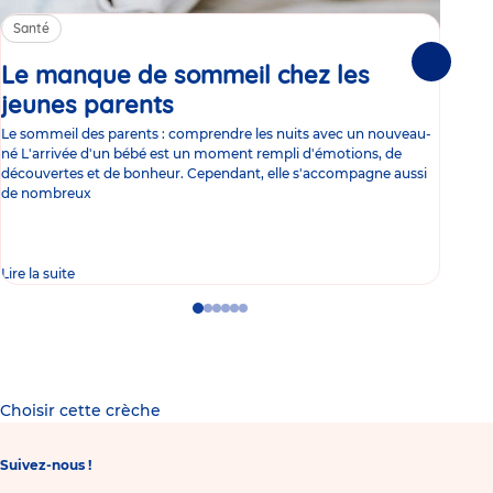
Santé
Sa
Le manque de sommeil chez les
Gr
Suivante
jeunes parents
Article
co
Le sommeil des parents : comprendre les nuits avec un nouveau-
Les 
né L'arrivée d'un bébé est un moment rempli d'émotions, de
les 
découvertes et de bonheur. Cependant, elle s'accompagne aussi
l'es
de nombreux
gast
Lire la suite
Lire 
Go
Go
Go
Go
Go
Go
to
to
to
to
to
to
slide
slide
slide
slide
slide
slide
1
2
3
4
5
6
Choisir cette crèche
Suivez-nous !