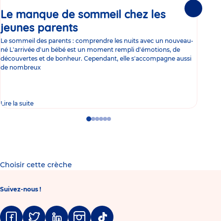
Le manque de sommeil chez les
Gr
Suivante
jeunes parents
Article
co
Le sommeil des parents : comprendre les nuits avec un nouveau-
Les 
né L'arrivée d'un bébé est un moment rempli d'émotions, de
les 
découvertes et de bonheur. Cependant, elle s'accompagne aussi
l'es
de nombreux
gast
Lire la suite
Lire 
Go
Go
Go
Go
Go
Go
to
to
to
to
to
to
slide
slide
slide
slide
slide
slide
1
2
3
4
5
6
Choisir cette crèche
Suivez-nous !