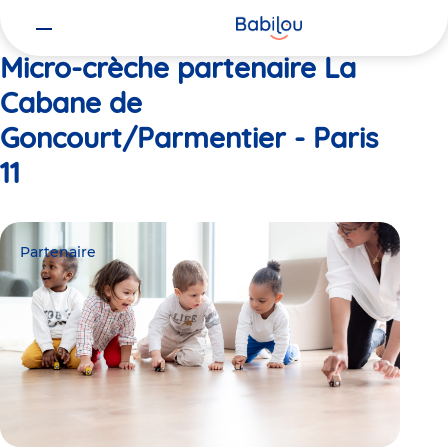
Vous
Accueil
La Cabane de Goncourt/Parmentier - Paris 11
êtes
ici
Micro-crèche partenaire La
Cabane de
Goncourt/Parmentier - Paris
11
Partenaire