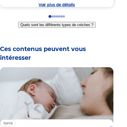
crèche
crèc
Voir plus de détails
Go
Go
Go
Go
Go
Go
Go
to
to
to
to
to
to
to
Quels sont les différents types de crèches ?
slide
slide
slide
slide
slide
slide
slide
1
2
3
4
5
6
7
Ces contenus peuvent vous
intéresser
Santé
Sa