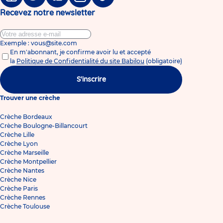
Facebook
Twitter
Linkedin
Instagram
Tiktok
Recevez notre newsletter
Exemple : vous@site.com
En m'abonnant, je confirme avoir lu et accepté
la
Politique de Confidentialité du site Babilou
(obligatoire)
S'inscrire
Trouver une crèche
Crèche Bordeaux
Crèche Boulogne-Billancourt
Crèche Lille
Crèche Lyon
Crèche Marseille
Crèche Montpellier
Crèche Nantes
Crèche Nice
Crèche Paris
Crèche Rennes
Crèche Toulouse