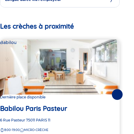
Les crèches à proximité
Babilou
Bab
Suivante
Dernière place disponible
Dern
Babilou Paris Pasteur
Ba
Adresse
6 Rue Pasteur
75011
PARIS 11
Adre
16 A
de
de
8:00-19:00
MICRO-CRÈCHE
8:
la
la